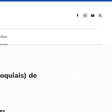
ntos
oquiais) de
es