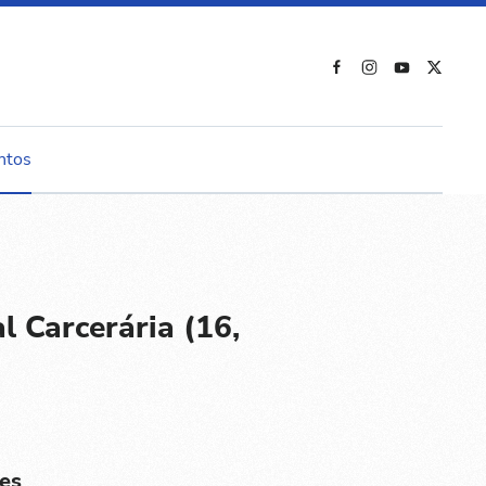
ntos
 Carcerária (16,
es