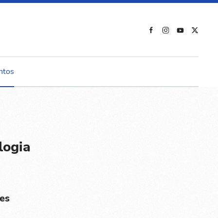
ntos
logia
es