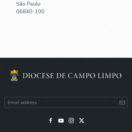
São Paulo
06840-100