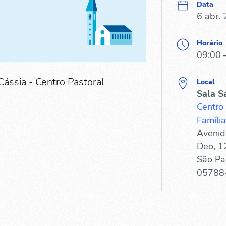
Data
6 abr.
Horário
09:00 
Cássia - Centro Pastoral
Local
Sala S
Centro
Família
Avenid
Deo, 1
São Pa
05788