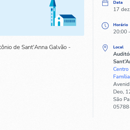
Data
17 dez
Horário
20:00 
tônio de Sant'Anna Galvão -
Local
Auditó
Sant’A
Centro
Família
Avenid
Deo, 1
São Pa
05788