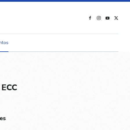
ntos
 ECC
es