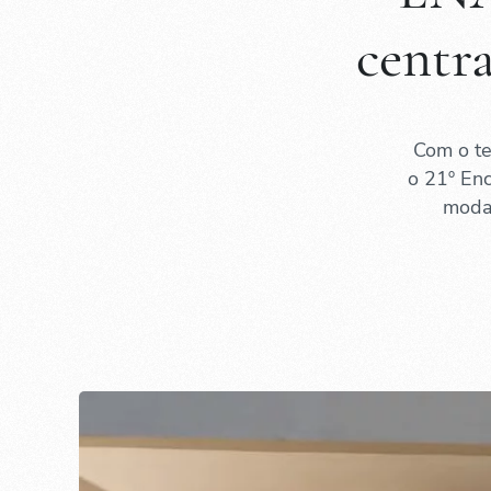
centra
Com o te
o 21º En
modal