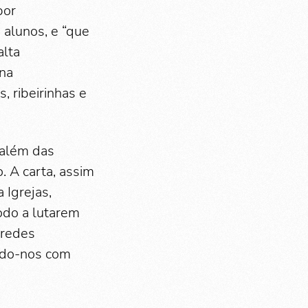
por
 alunos, e “que
alta
 na
, ribeirinhas e
 além das
. A carta, assim
Igrejas,
odo a lutarem
 redes
ando-nos com