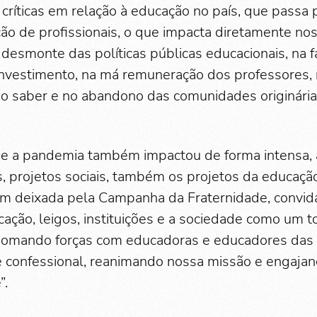
 críticas em relação à educação no país, que passa 
ão de profissionais, o que impacta diretamente nos
 desmonte das políticas públicas educacionais, na f
nvestimento, na má remuneração dos professores,
do saber e no abandono das comunidades originárias
e a pandemia também impactou de forma intensa,
s, projetos sociais, também os projetos da educação
 deixada pela Campanha da Fraternidade, convida 
cação, leigos, instituições e a sociedade como um t
“somando forças com educadoras e educadores das
 e confessional, reanimando nossa missão e engaj
”.