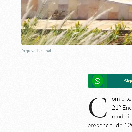
Arquivo Pessoal
Sig
C
om o te
21º Enc
modalid
presencial de 1