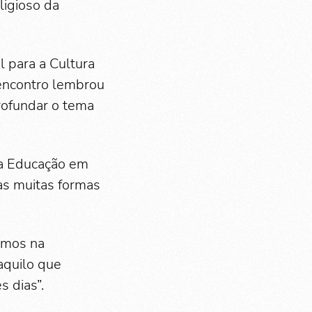
ligioso da
 para a Cultura
 encontro lembrou
rofundar o tema
da Educação em
 as muitas formas
emos na
aquilo que
s dias”.