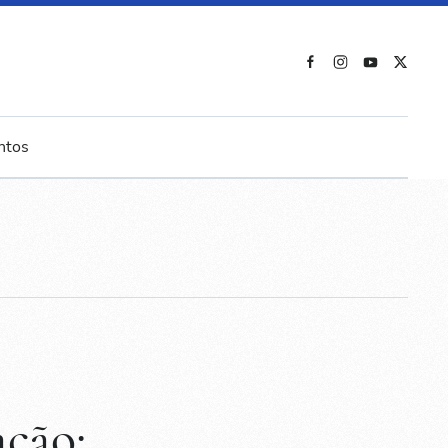
ntos
ção: