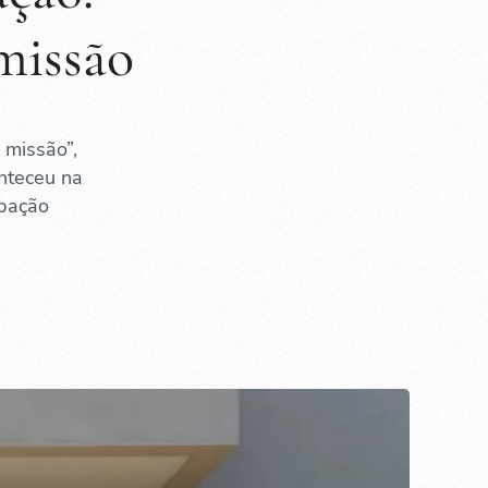
 missão
 missão”,
nteceu na
ipação