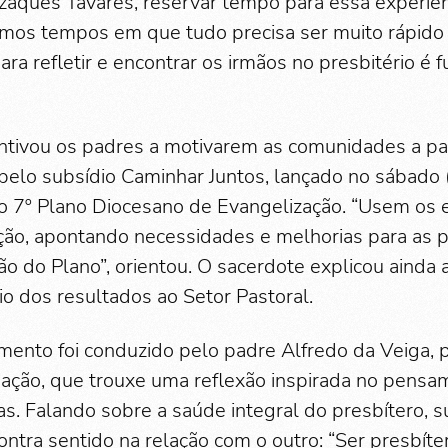
zaques Tavares, reservar tempo para essa experiên
emos tempos em que tudo precisa ser muito rápido
ara refletir e encontrar os irmãos no presbitério é 
tivou os padres a motivarem as comunidades a pa
pelo subsídio Caminhar Juntos, lançado no sábado 
o 7º Plano Diocesano de Evangelização. “Usem os
ção, apontando necessidades e melhorias para as p
ção do Plano”, orientou. O sacerdote explicou ainda
io dos resultados ao Setor Pastoral.
nto foi conduzido pelo padre Alfredo da Veiga, p
ação, que trouxe uma reflexão inspirada no pensam
. Falando sobre a saúde integral do presbítero, s
ontra sentido na relação com o outro: “Ser presbíte