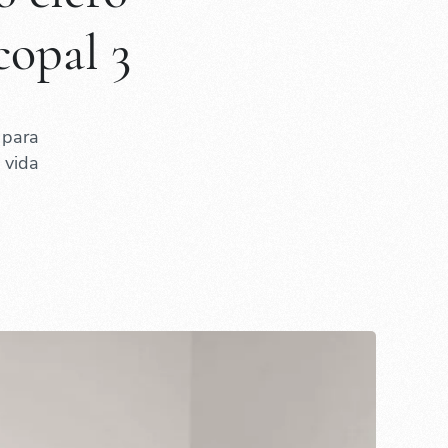
copal 3
 para
 vida