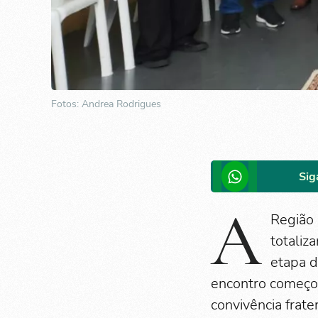
Fotos: Andrea Rodrigues
Sig
A
Região 
totaliz
etapa d
encontro começou
convivência frat