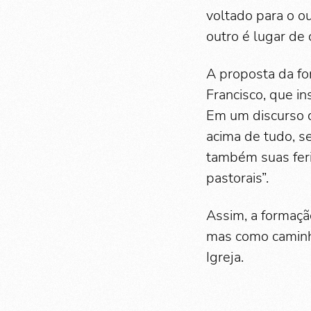
voltado para o ou
outro é lugar de 
A proposta da f
Francisco, que i
Em um discurso d
acima de tudo, se
também suas feri
pastorais”.
Assim, a formaçã
mas como caminho
Igreja.