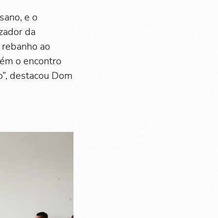
sano, e o
izador da
o rebanho ao
bém o encontro
do”, destacou Dom