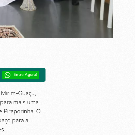
Entre Agora!
e Mirim-Guaçu,
) para mais uma
 Piraporinha. O
paço para a
es.