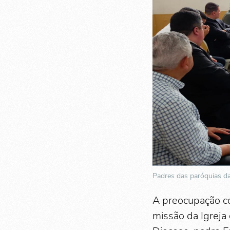
Padres das paróquias d
A preocupação co
missão da Igreja 