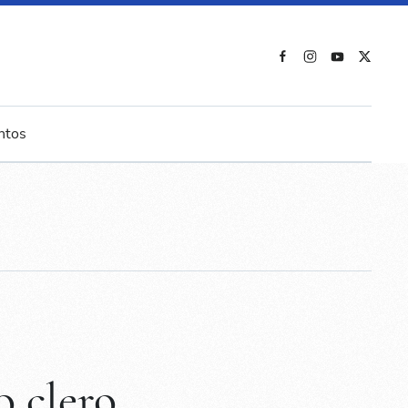
ntos
 clero