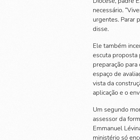
Diocese, padre E
necessário. “Viv
urgentes. Parar p
disse.
Ele também incen
escuta proposta 
preparação para 
espaço de avalia
vista da constru
aplicação e o env
Um segundo mome
assessor da form
Emmanuel Lévinas
ministério só enc