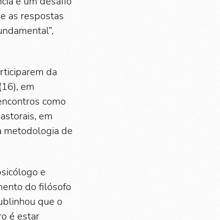
cia é um desafio
 e as respostas
fundamental”,
rticiparem da
(16), em
 encontros como
astorais, em
 a metodologia de
sicólogo e
ento do filósofo
ublinhou que o
ro é estar