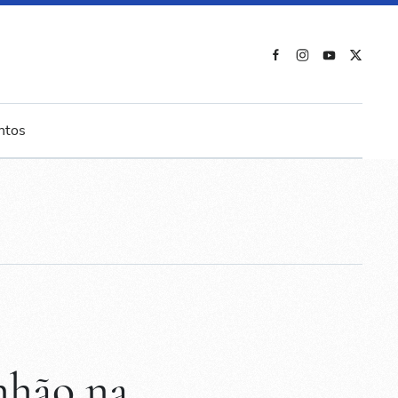
ntos
unhão na