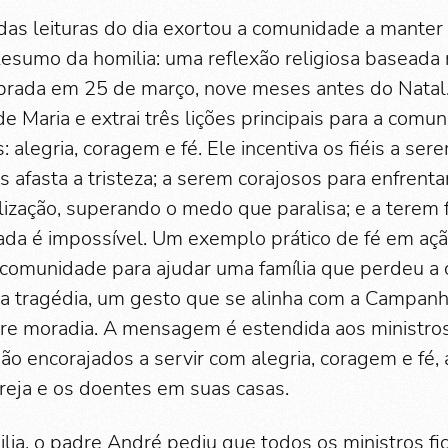
as leituras do dia exortou a comunidade a manter v
Resumo da homilia: uma reflexão religiosa baseada
brada em 25 de março, nove meses antes do Natal
de Maria e extrai três lições principais para a comu
: alegria, coragem e fé. Ele incentiva os fiéis a ser
afasta a tristeza; a serem corajosos para enfrenta
lização, superando o medo que paralisa; e a terem 
da é impossível. Um exemplo prático de fé em aç
 comunidade para ajudar uma família que perdeu a 
tragédia, um gesto que se alinha com a Campanh
bre moradia. A mensagem é estendida aos ministro
o encorajados a servir com alegria, coragem e fé
greja e os doentes em suas casas.
lia, o padre André pediu que todos os ministros f