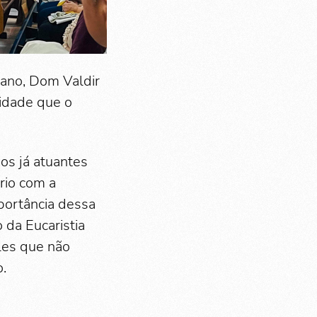
ano, Dom Valdir
idade que o
os já atuantes
ério com a
portância dessa
 da Eucaristia
les que não
.