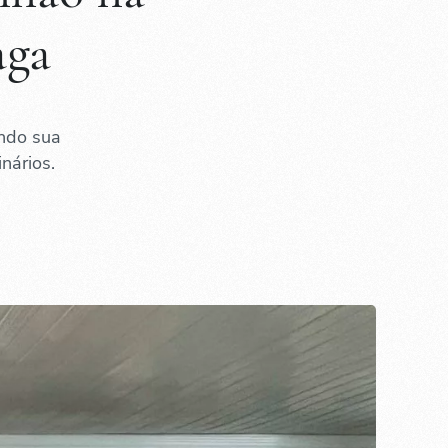
aga
ando sua
nários.