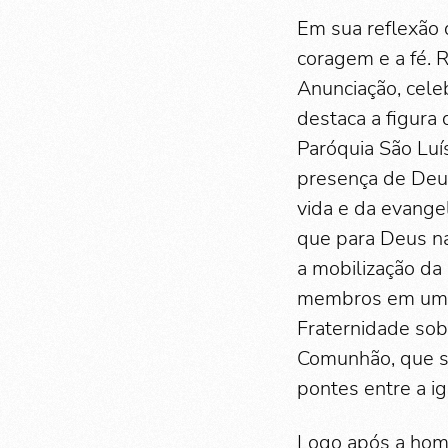
Em sua reflexão d
coragem e a fé. 
Anunciação, cele
destaca a figura 
Paróquia São Luís
presença de Deus 
vida e da evange
que para Deus na
a mobilização da
membros em uma 
Fraternidade so
Comunhão, que sã
pontes entre a i
Logo após a homi