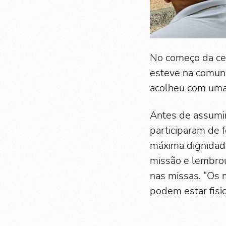
No começo da ce
esteve na comuni
acolheu com uma
Antes de assumir
participaram de f
máxima dignidade
missão e lembrou 
nas missas. “Os 
podem estar fisi