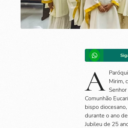
Sig
A
Paróqui
Mirim, 
Senhor 
Comunhão Eucarís
bispo diocesano,
durante o ano d
Jubileu de 25 ano