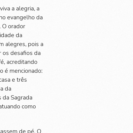
iva a alegria, a
 no evangelho da
. O orador
nidade da
em alegres, pois a
r os desafios da
fé, acreditando
ão é mencionado:
casa e três
a da
s da Sagrada
, atuando como
icassem de pé. O