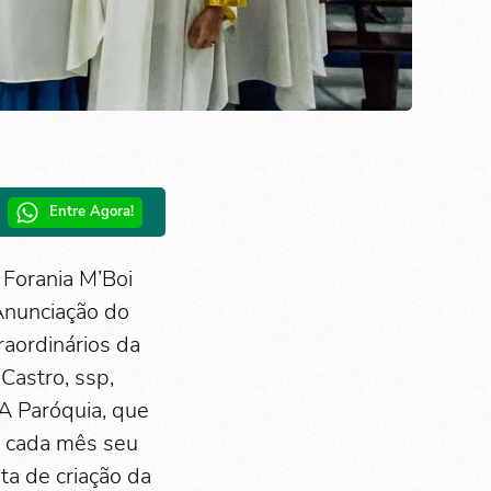
Entre Agora!
Forania M’Boi
Anunciação do
raordinários da
Castro, ssp,
A Paróquia, que
e cada mês seu
ta de criação da