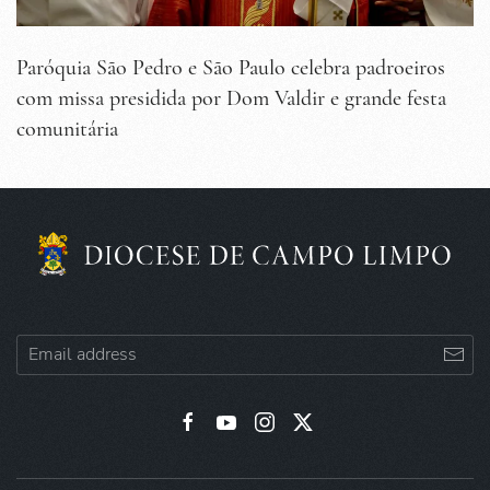
Paróquia São Pedro e São Paulo celebra padroeiros
com missa presidida por Dom Valdir e grande festa
comunitária