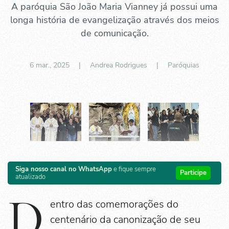
A paróquia São João Maria Vianney já possui uma
longa história de evangelização através dos meios
de comunicação.
6 mar., 2025
| Andrea Rodrigues |
Paróquias
Siga nosso canal no WhatsApp
e fique sempre
Participe
atualizado
D
entro das comemorações do
centenário da canonização de seu