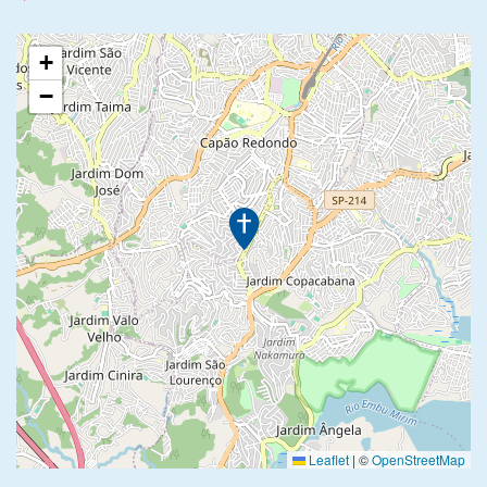
+
−
Leaflet
|
©
OpenStreetMap