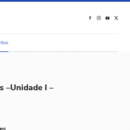
ntos
s –Unidade I –
es