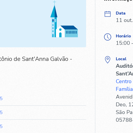
Data
11 out
Horário
15:00 
tônio de Sant'Anna Galvão -
Local
Auditó
Sant’A
Centro
Família
Avenid
45
Deo, 1
São Pa
45
05788
45