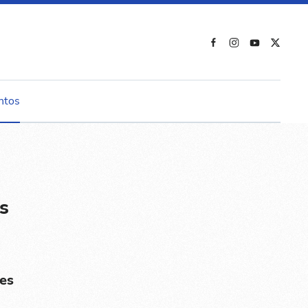
ntos
s
es