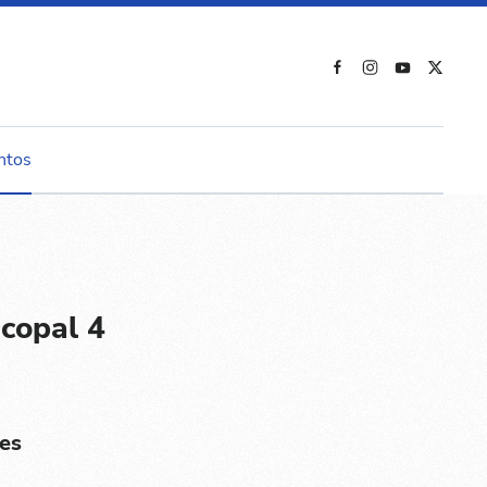
ntos
copal 4
es