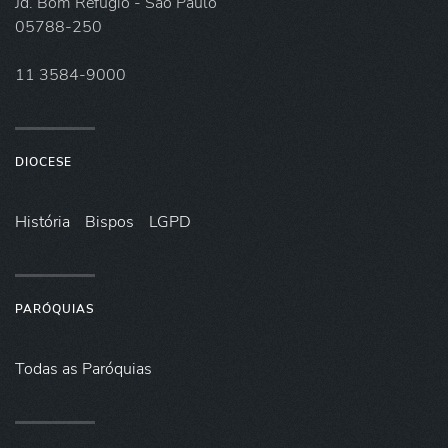
Jd. Bom Refúgio - São Paulo
05788-250
11 3584-9000
DIOCESE
História
Bispos
LGPD
PARÓQUIAS
Todas as Paróquias