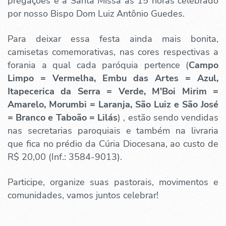
pregações e a Santa Missa às 15 horas celebrado
por nosso Bispo Dom Luiz Antônio Guedes.
Para deixar essa festa ainda mais bonita,
camisetas comemorativas, nas cores respectivas a
forania a qual cada paróquia pertence (
Campo
Limpo = Vermelha, Embu das Artes = Azul,
Itapecerica da Serra = Verde, M'Boi Mirim =
Amarelo, Morumbi = Laranja, São Luiz e São José
= Branco e Taboão = Lilás
) , estão sendo vendidas
nas secretarias paroquiais e também na livraria
que fica no prédio da Cúria Diocesana, ao custo de
R$ 20,00 (Inf.: 3584-9013).
Participe, organize suas pastorais, movimentos e
comunidades, vamos juntos celebrar!