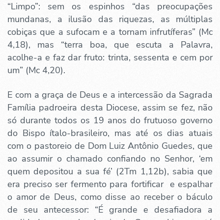
“Limpo”: sem os espinhos “das preocupações
mundanas, a ilusão das riquezas, as múltiplas
cobiças que a sufocam e a tornam infrutíferas” (Mc
4,18), mas “terra boa, que escuta a Palavra,
acolhe-a e faz dar fruto: trinta, sessenta e cem por
um” (Mc 4,20).
E com a graça de Deus e a intercessão da Sagrada
Família padroeira desta Diocese, assim se fez, não
só durante todos os 19 anos do frutuoso governo
do Bispo ítalo-brasileiro, mas até os dias atuais
com o pastoreio de Dom Luiz Antônio Guedes, que
ao assumir o chamado confiando no Senhor, ‘em
quem depositou a sua fé’ (2Tm 1,12b), sabia que
era preciso ser fermento para fortificar e espalhar
o amor de Deus, como disse ao receber o báculo
de seu antecessor: “É grande e desafiadora a