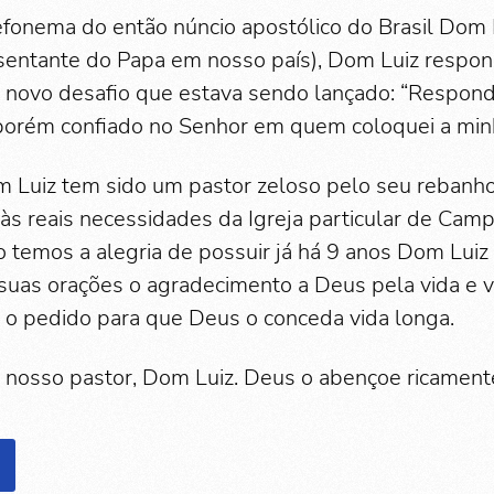
efonema do então núncio apostólico do Brasil Dom
esentante do Papa em nosso país), Dom Luiz respo
 novo desafio que estava sendo lançado: “Respon
porém confiado no Senhor em quem coloquei a minh
 Luiz tem sido um pastor zeloso pelo seu rebanho
s reais necessidades da Igreja particular de Cam
temos a alegria de possuir já há 9 anos Dom Lui
 suas orações o agradecimento a Deus pela vida e 
 o pedido para que Deus o conceda vida longa.
 nosso pastor, Dom Luiz. Deus o abençoe ricament