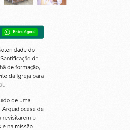
Entre Agora!
Solenidade do
Santificação do
hã de formação,
ite da Igreja para
al.
guido de uma
a Arquidiocese de
 revisitarem o
s e na missão