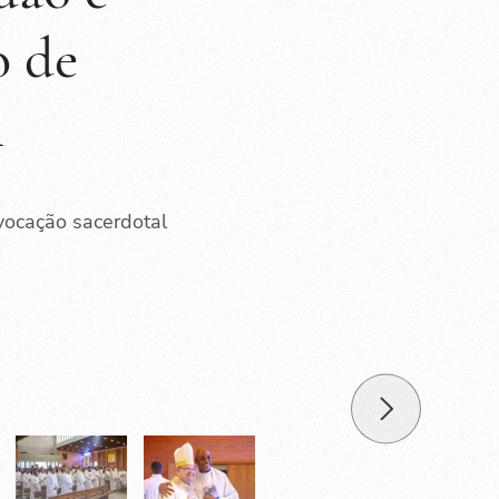
 de
l
 vocação sacerdotal