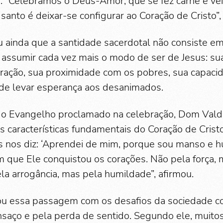
 “Celebramos o Deus-Amor, que se fez carne e vei
santo é deixar-se configurar ao Coração de Cristo”,
u ainda que a santidade sacerdotal não consiste em
ssumir cada vez mais o modo de ser de Jesus: su
 oração, sua proximidade com os pobres, sua capaci
de levar esperança aos desanimados.
 o Evangelho proclamado na celebração, Dom Vald
s características fundamentais do Coração de Crist
s nos diz: ‘Aprendei de mim, porque sou manso e 
im que Ele conquistou os corações. Não pela força,
la arrogância, mas pela humildade”, afirmou.
nou essa passagem com os desafios da sociedade 
saço e pela perda de sentido. Segundo ele, muit