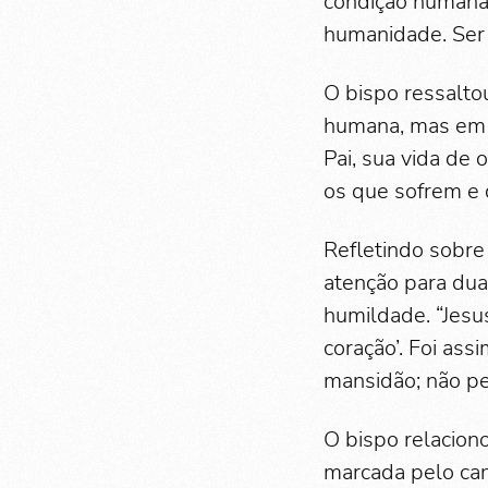
condição humana.
humanidade. Ser 
O bispo ressalto
humana, mas em a
Pai, sua vida de
os que sofrem e 
Refletindo sobre
atenção para dua
humildade. “Jesu
coração’. Foi ass
mansidão; não pe
O bispo relacio
marcada pelo can