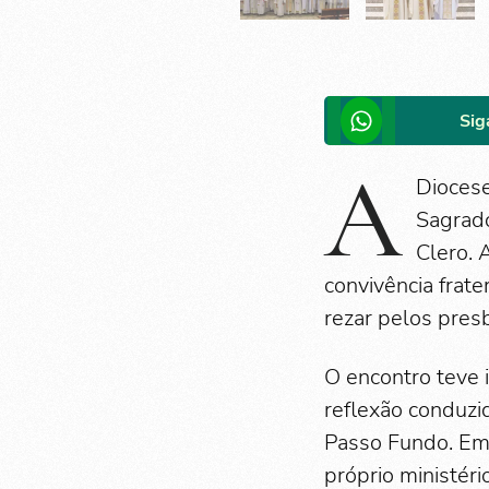
Sig
A
Diocese
Sagrado
Clero. 
convivência frate
rezar pelos presb
O encontro teve 
reflexão conduzi
Passo Fundo. Em 
próprio ministér