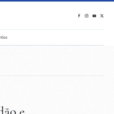
ntos
dão e