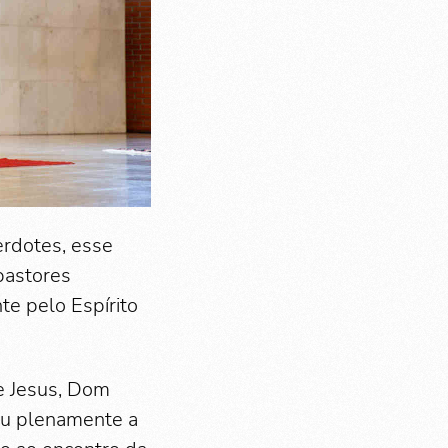
erdotes, esse
pastores
e pelo Espírito
e Jesus, Dom
iu plenamente a