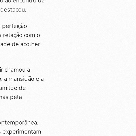
o ao encontro da
 destacou.
 perfeição
a relação com o
dade de acolher
ir chamou a
o: a mansidão e a
humilde de
 mas pela
contemporânea,
os experimentam