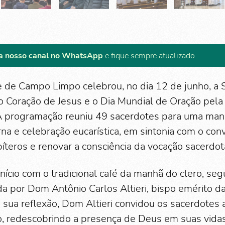
a nosso canal no WhatsApp
e fique sempre atualizado
 de Campo Limpo celebrou, no dia 12 de junho, a 
 Coração de Jesus e o Dia Mundial de Oração pela 
A programação reuniu 49 sacerdotes para uma man
rna e celebração eucarística, em sintonia com o conv
íteros e renovar a consciência da vocação sacerdot
início com o tradicional café da manhã do clero, se
da por Dom Antônio Carlos Altieri, bispo emérito d
sua reflexão, Dom Altieri convidou os sacerdotes a
io, redescobrindo a presença de Deus em suas vida