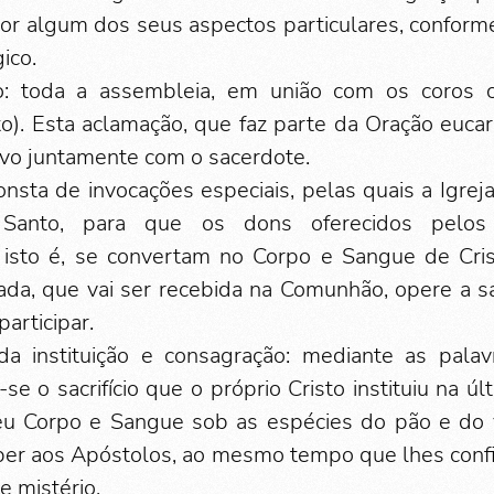
or algum dos seus aspectos particulares, conforme 
ico.
: toda a assembleia, em união com os coros c
o). Esta aclamação, que faz parte da Oração eucarís
ovo juntamente com o sacerdote.
consta de invocações especiais, pelas quais a Igrej
o Santo, para que os dons oferecidos pelo
 isto é, se convertam no Corpo e Sangue de Cris
lada, que vai ser recebida na Comunhão, opere a 
articipar.
da instituição e consagração: mediante as pala
a-se o sacrifício que o próprio Cristo instituiu na ú
eu Corpo e Sangue sob as espécies do pão e do 
ber aos Apóstolos, ao mesmo tempo que lhes conf
e mistério.