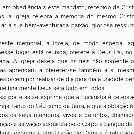
 em obediência a este mandato, recebido de Crist
s, a Igreja celebra a memória do mesmo Crist
lar a sua bem-aventurada paixão, gloriosa ressur
 neste memorial, a Igreja, de modo especial a
sse lugar está reunida, oferece a Deus Pai, no E
lada. A Igreja deseja que os fiéis não somente o
mas aprendam a oferecer-se também a si mesmo
esforcem por realizar de dia para dia a unidade pe
 que finalmente Deus seja tudo em todos.
ões: por elas se exprime que a Eucaristia é cele
reja, tanto do Céu como da terra, e que a oblação é
dos os seus membros, vivos e defuntos, chamad
nção e salvação adquirida pelo Corpo e Sangue de 
final: exprime a glorificação de Deus e é ratificad