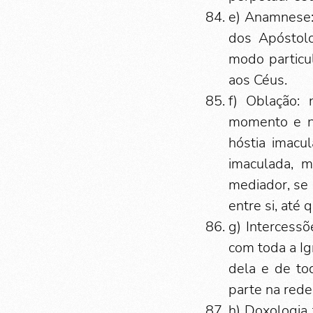
e) Anamnese:
dos Apóstolo
modo particu
aos Céus.
f) Oblação:
momento e ne
hóstia imacu
imaculada, 
mediador, se 
entre si, até
g) Intercess
com toda a Ig
dela e de to
parte na rede
h) Doxologia 