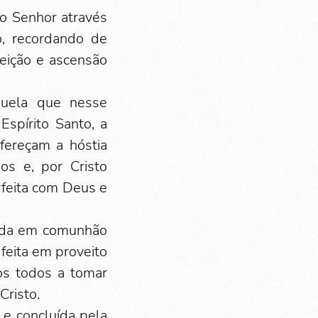
o Senhor através
o, recordando de
reição e ascensão
quela que nesse
spírito Santo, a
fereçam a hóstia
s e, por Cristo
rfeita com Deus e
brada em comunhão
 feita em proveito
os todos a tomar
Cristo.
a e concluída pela