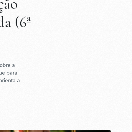
ção
da (6ª
obre a
ue para
orienta a