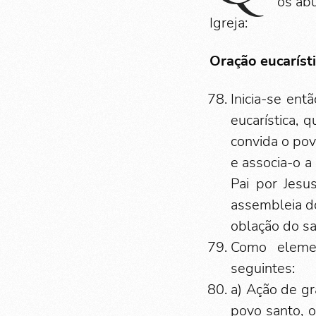
“os ab
Igreja:
Oração eucaríst
Inicia-se en
eucarística,
convida o pov
e associa-o a
Pai por Jesu
assembleia do
oblação do sac
Como elemen
seguintes:
a) Ação de gr
povo santo, o