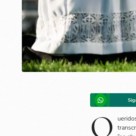
Sig
Q
uerido
transc