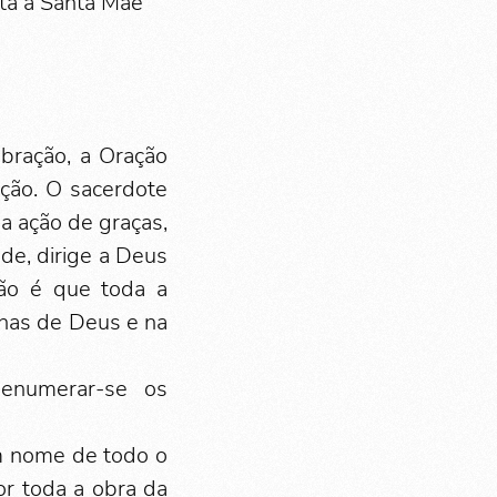
nta a Santa Mãe
ebração, a Oração
ação. O sacerdote
a ação de graças,
de, dirige a Deus
ção é que toda a
lhas de Deus e na
 enumerar-se os
em nome de todo o
or toda a obra da