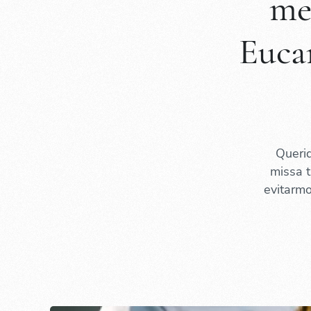
me
Eucar
Queri
missa 
evitarmo