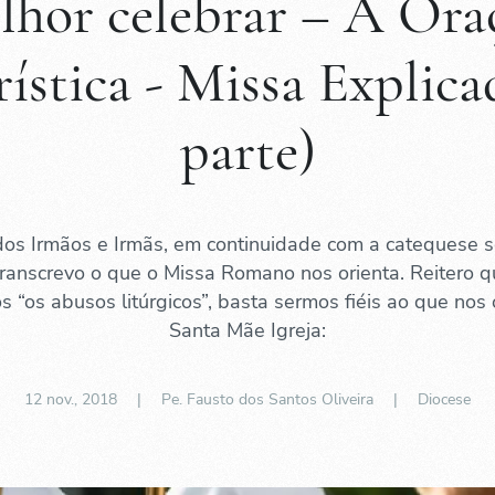
lhor celebrar – A Ora
ística - Missa Explica
parte)
dos Irmãos e Irmãs, em continuidade com a catequese s
transcrevo o que o Missa Romano nos orienta. Reitero q
s “os abusos litúrgicos”, basta sermos fiéis ao que nos 
Santa Mãe Igreja:
12 nov., 2018
| Pe. Fausto dos Santos Oliveira |
Diocese