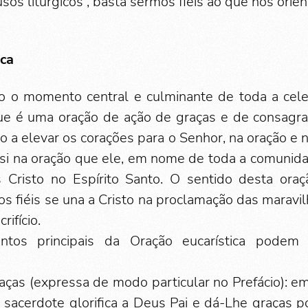
usos litúrgicos”, basta sermos fiéis ao que nos orie
ica
tão o momento central e culminante de toda a cel
 que é uma oração de ação de graças e de consagr
o a elevar os corações para o Senhor, na oração e n
 si na oração que ele, em nome de toda a comunida
s Cristo no Espírito Santo. O sentido desta ora
s fiéis se una a Cristo na proclamação das maravi
rifício.
tos principais da Oração eucarística podem
aças (expressa de modo particular no Prefácio): 
 sacerdote glorifica a Deus Pai e dá-Lhe graças p