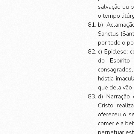
salvação ou p
o tempo litúrg
b) Aclamação
Sanctus (Sant
por todo o p
c) Epiclese: 
do Espírit
consagrados,
hóstia imacu
que dela vão p
d) Narração 
Cristo, realiz
ofereceu o s
comer e a be
perpetuar est