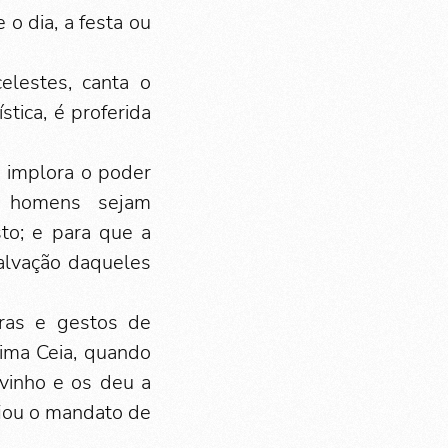
o dia, a festa ou
elestes, canta o
tica, é proferida
a implora o poder
s homens sejam
to; e para que a
salvação daqueles
vras e gestos de
ltima Ceia, quando
vinho e os deu a
iou o mandato de