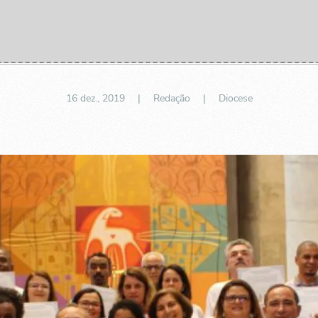
16 dez., 2019
| Redação |
Diocese