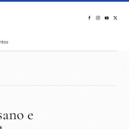
ntos
sano e