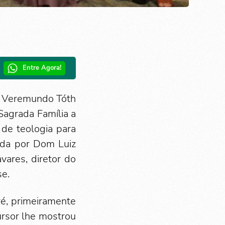
Entre Agora!
m Veremundo Tóth
Sagrada Família a
 de teologia para
dida por Dom Luiz
ares, diretor do
se.
é, primeiramente
ursor lhe mostrou