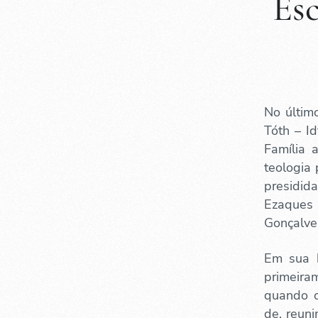
Esc
No últim
Tóth – I
Família 
teologia 
presidid
Ezaques d
Gonçalve
Em sua h
primeira
quando o
de, reun