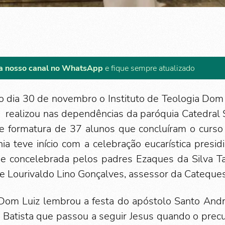
a nosso canal no WhatsApp
e fique sempre atualizado
mo dia 30 de novembro o Instituto de Teologia Do
, realizou nas dependências da paróquia Catedral 
de formatura de 37 alunos que concluíram o curso
nia teve início com a celebração eucarística presi
e concelebrada pelos padres Ezaques da Silva Tav
dre Lourivaldo Lino Gonçalves, assessor da Cateque
 Dom Luiz lembrou a festa do apóstolo Santo Andr
o Batista que passou a seguir Jesus quando o prec