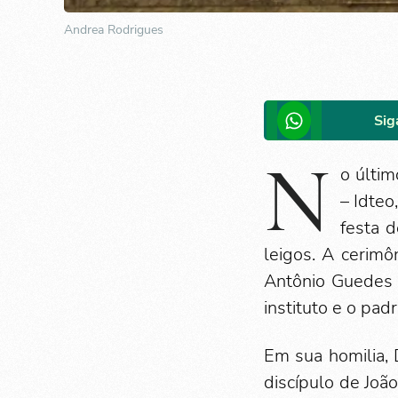
Andrea Rodrigues
Sig
N
o últi
– Idteo
festa 
leigos. A cerimô
Antônio Guedes 
instituto e o pa
Em sua homilia,
discípulo de Joã