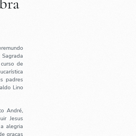
ebra
Veremundo
l Sagrada
 curso de
ucarística
os padres
valdo Lino
to André,
uir Jesus
a alegria
de graças