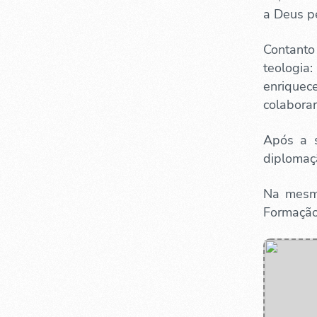
a Deus p
Contanto
teologia
enriquec
colabora
Após a s
diplomaç
Na mesma
Formação