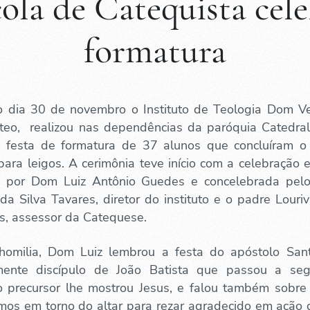
ola de Catequista cel
formatura
o dia 30 de novembro o Instituto de Teologia Dom 
dteo, realizou nas dependências da paróquia Catedra
a festa de formatura de 37 alunos que concluíram o
para leigos. A cerimônia teve início com a celebração e
a por Dom Luiz Antônio Guedes e concelebrada pel
a Silva Tavares, diretor do instituto e o padre Louri
s, assessor da Catequese.
omilia, Dom Luiz lembrou a festa do apóstolo San
mente discípulo de João Batista que passou a seg
 precursor lhe mostrou Jesus, e falou também sobre 
imos em torno do altar para rezar agradecido em ação 