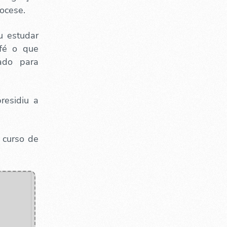
ocese.
u estudar
 fé o que
tado para
residiu a
 curso de