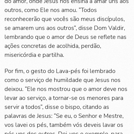
do amor, onde Jesus nos ensina a amar uns aos
outros, como Ele nos amou. “Todos
reconhecerão que vocês são meus discípulos,
se amarem uns aos outros”, disse Dom Valdir,
lembrando que o amor de Deus se reflete nas
ações concretas de acolhida, perdão,
misericórdia e partilha.
Por fim, o gesto do Lava-pés foi lembrado
como o serviço de humildade que Jesus nos
deixou. “Ele nos mostrou que o amor deve nos
levar ao serviço, a tornar-se os menores para
servir a todos”, disse o bispo, citando as
palavras de Jesus: “Se eu, o Senhor e Mestre,
vos lavei os pés, também vós deveis lavar os
pés uns dos outros. Dei-vos o exemplo, para