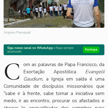
Arquivo Paroquial
Siga nosso canal no WhatsApp
e fique sempre
Participe
atualizado
C
om as palavras de Papa Francisco, da
Exortação Apostólica
Evangelii
Gaudium
, a Igreja em saída é uma
Comunidade de discípulos missionários que
“sabe ir à frente, sabe tomar a iniciativa sem
medo, ir ao encontro, procurar os afastados e
chegar às encruzilhadas dos caminhos para