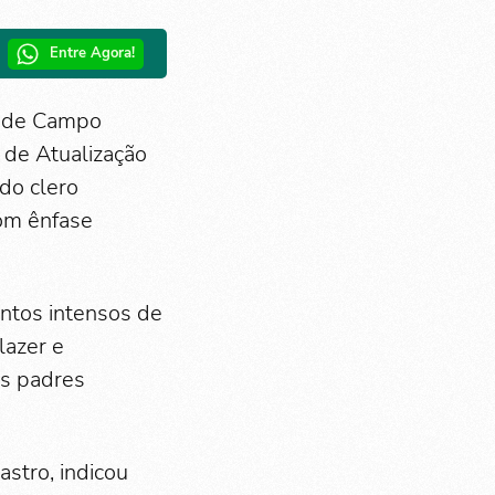
Entre Agora!
se de Campo
 de Atualização
do clero
com ênfase
ntos intensos de
lazer e
os padres
stro, indicou