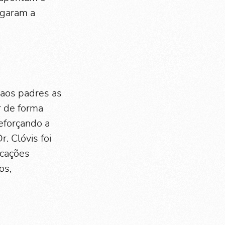
egaram a
 aos padres as
r de forma
reforçando a
. Clóvis foi
icações
os,