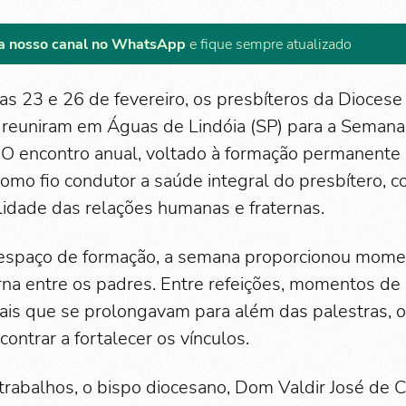
a nosso canal no WhatsApp
e fique sempre atualizado
ias 23 e 26 de fevereiro, os presbíteros da Dioce
 reuniram em Águas de Lindóia (SP) para a Semana
 O encontro anual, voltado à formação permanente 
como fio condutor a saúde integral do presbítero, 
alidade das relações humanas e fraternas.
espaço de formação, a semana proporcionou mome
rna entre os padres. Entre refeições, momentos de 
ais que se prolongavam para além das palestras, 
ntrar a fortalecer os vínculos.
trabalhos, o bispo diocesano, Dom Valdir José de Ca