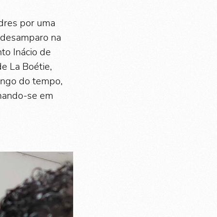
adres por uma
o desamparo na
nto Inácio de
de La Boétie,
longo do tempo,
ormando-se em