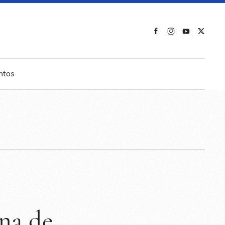
ntos
na de