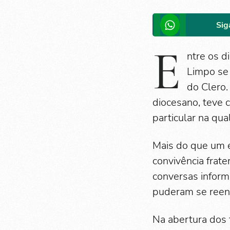
Sig
E
ntre os d
Limpo se
do Clero.
diocesano, teve 
particular na qu
Mais do que um 
convivência frate
conversas inform
puderam se reenco
Na abertura dos 