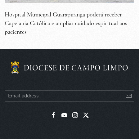
Hospital Municipal Guarapiranga poderá receber
Capelania Católica e ampliar cuidado espiritual aos
pacientes