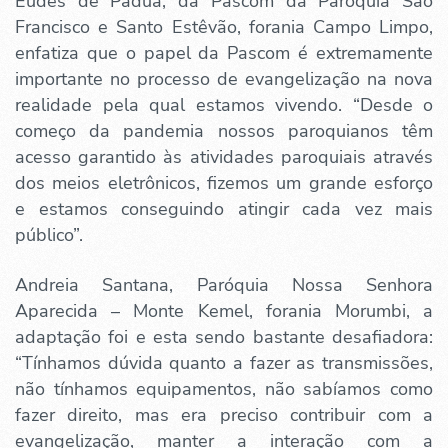
Eudes de Pádua, da Pascom da Paróquia São
Francisco e Santo Estêvão, forania Campo Limpo,
enfatiza que o papel da Pascom é extremamente
importante no processo de evangelização na nova
realidade pela qual estamos vivendo. “Desde o
começo da pandemia nossos paroquianos têm
acesso garantido às atividades paroquiais através
dos meios eletrônicos, fizemos um grande esforço
e estamos conseguindo atingir cada vez mais
público”.
Andreia Santana, Paróquia Nossa Senhora
Aparecida – Monte Kemel, forania Morumbi, a
adaptação foi e esta sendo bastante desafiadora:
“Tínhamos dúvida quanto a fazer as transmissões,
não tínhamos equipamentos, não sabíamos como
fazer direito, mas era preciso contribuir com a
evangelização, manter a interação com a