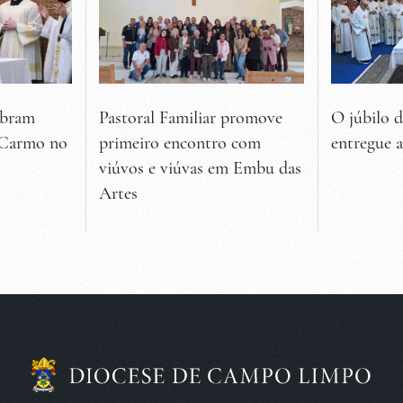
ebram
Pastoral Familiar promove
O júbilo 
 Carmo no
primeiro encontro com
entregue 
viúvos e viúvas em Embu das
Artes