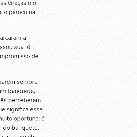
as Graças e o
i o pároco na
marcaram a
ssou sua fé
compromisso de
ciparem sempre
um banquete,
ocês perceberam
e significa esse
muito oportuna: é
ar do banquete.
fazer o caminho