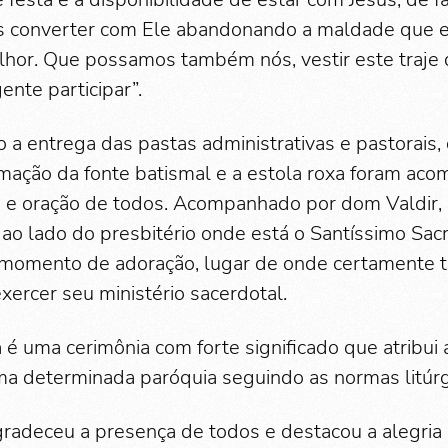
s converter com Ele abandonando a maldade que e
hor. Que possamos também nós, vestir este traje 
ente participar”.
o a entrega das pastas administrativas e pastorais,
ximação da fonte batismal e a estola roxa foram a
o e oração de todos. Acompanhado por dom Valdir
u ao lado do presbitério onde está o Santíssimo Sa
omento de adoração, lugar de onde certamente tir
xercer seu ministério sacerdotal.
 é uma cerimônia com forte significado que atribui
a determinada paróquia seguindo as normas litúrgi
radeceu a presença de todos e destacou a alegria 