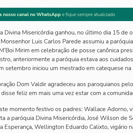
a nosso canal no WhatsApp
e fique sempre atualizado
a Divina Misericórdia ganhou, no último dia 15 de 
 Monsenhor Luis Carlos Parede assumiu a paróquia 
 M’Boi Mirim em celebração de posse canônica pre
astro, anteriormente a paróquia estava aos cuidados
em setembro iniciou um mestrado em catequese na
ebração Dom Valdir agradeceu aos paroquianos pel
 disse feliz em mais uma vez estar com a comunida
te momento festivo os padres: Wallace Adorno, vi
sta a paróquia Divina Misericórdia, José Wilson de 
 Esperança, Wellington Eduardo Calixto, vigário n