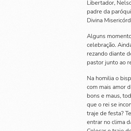
Libertador, Nels
padre da paróqui
Divina Misericór
Alguns momentos 
celebração. Aind
rezando diante d
pastor junto ao r
Na homilia o bis
com mais amor d
bons e maus, tod
que o rei se inc
traje de festa? 
entrar no clima d
Colocar o traje d