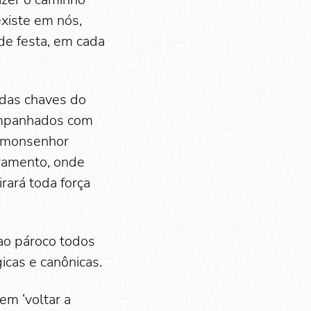
xiste em nós,
de festa, em cada
 das chaves do
companhados com
, monsenhor
cramento, onde
ará toda força
 ao pároco todos
cas e canônicas.
em ‘voltar a