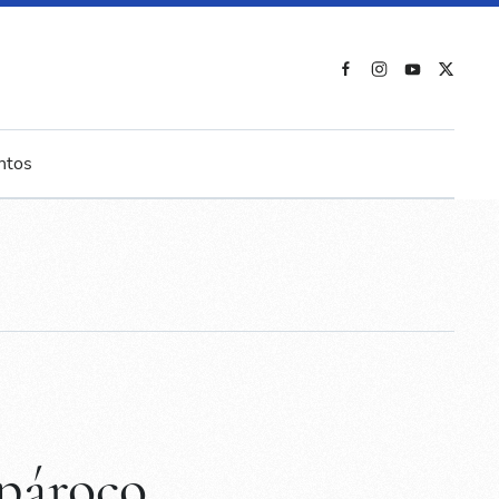
ntos
pároco