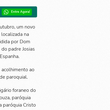
Entre Agora!
outubro, um novo
localizada na
sidida por Dom
 do padre Josias
 Espanha.
o acolhimento ao
de paroquial.
gário foraneo do
Souza, paróquia
a paróquia Cristo