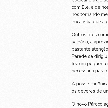
com Ele, e de no
nos tornando mel
eucaristia que a g
Outros ritos com
sacrário, a apro
bastante atençã
Parede se dirigi
fez um pequeno m
necessária para e
A posse canônica
os deveres de um
O novo Pároco ag