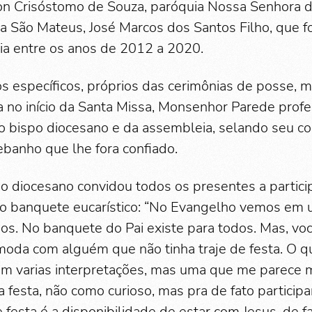
on Crisóstomo de Souza, paróquia Nossa Senhora d
a São Mateus, José Marcos dos Santos Filho, que fo
dia entre os anos de 2012 a 2020.
específicos, próprios das cerimônias de posse, 
a no início da Santa Missa, Monsenhor Parede profe
o bispo diocesano e da assembleia, selando seu 
ebanho que lhe fora confiado.
po diocesano convidou todos os presentes a parti
o banquete eucarístico: “No Evangelho vemos em 
os. No banquete do Pai existe para todos. Mas, v
omoda com alguém que não tinha traje de festa. O qu
Tem varias interpretações, mas uma que me parece 
a festa, não como curioso, mas pra de fato particip
e festa é a disponibilidade de estar com Jesus, de 