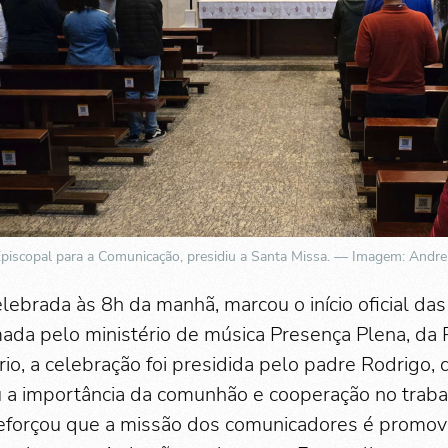
Episcopal para a Comunicação, presidiu a Santa Missa. — Imagem: Andre
lebrada às 8h da manhã, marcou o início oficial das
mada pelo ministério de música Presença Plena, da
io, a celebração foi presidida pelo padre Rodrigo,
u a importância da comunhão e cooperação no trab
eforçou que a missão dos comunicadores é promove