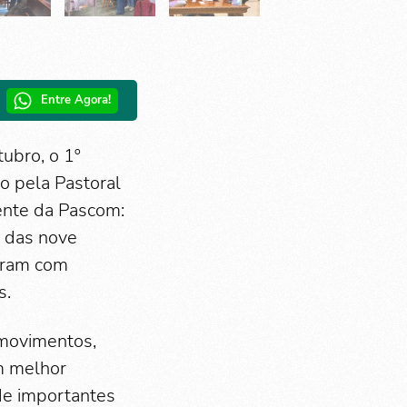
Entre Agora!
ubro, o 1º
 pela Pastoral
nte da Pascom:
 das nove
garam com
s.
e movimentos,
m melhor
de importantes