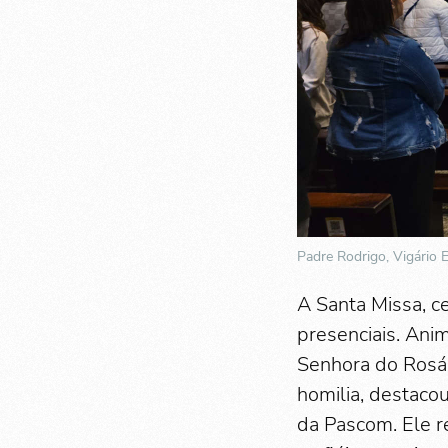
Padre Rodrigo, Vigário 
A Santa Missa, ce
presenciais. Ani
Senhora do Rosár
homilia, destaco
da Pascom. Ele r