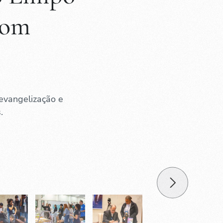
com
evangelização e
.