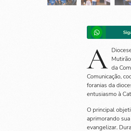
Sig
A
Diocese
Mutirã
da Com
Comunicação, co
foranias da dioc
entusiasmo à Cate
O principal objet
aprimorando sua
evangelizar. Dur