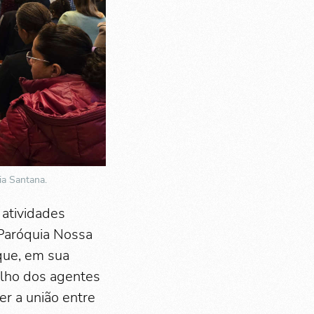
ia Santana.
 atividades
 Paróquia Nossa
 que, em sua
alho dos agentes
r a união entre