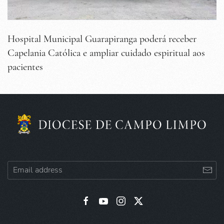
Hospital Municipal Guarapiranga poderá receber
Capelania Católica e ampliar cuidado espiritual aos
pacientes