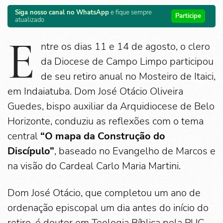
Siga nosso canal no WhatsApp
e fique sempre
Participe
atualizado
E
ntre os dias 11 e 14 de agosto, o clero
da Diocese de Campo Limpo participou
de seu retiro anual no Mosteiro de Itaici,
em Indaiatuba. Dom José Otácio Oliveira
Guedes, bispo auxiliar da Arquidiocese de Belo
Horizonte, conduziu as reflexões com o tema
central
“O mapa da Construção do
Discípulo”
, baseado no Evangelho de Marcos e
na visão do Cardeal Carlo Maria Martini.
Dom José Otácio, que completou um ano de
ordenação episcopal um dia antes do início do
retiro, é doutor em Teologia Bíblica pela PUC-