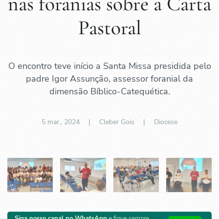
nas foranias sobre a Carta
Pastoral
O encontro teve início a Santa Missa presidida pelo
padre Igor Assunção, assessor foranial da
dimensão Bíblico-Catequética.
5 mar., 2024
| Cleber Gois |
Diocese
Siga nosso canal no WhatsApp
e fique sempre