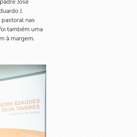
 padre José
duardo J.
 pastoral nas
 foi também uma
am à margem.