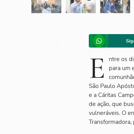
Sig
E
ntre os 
para um e
comunhão 
São Paulo Apósto
e a Cáritas Camp
de ação, que bus
vulneráveis. O e
Transformadora, 