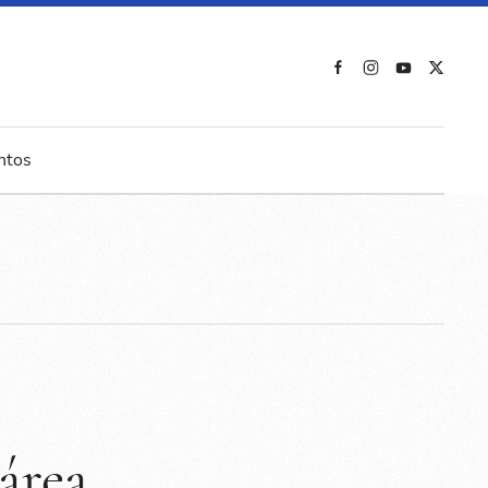
ntos
área