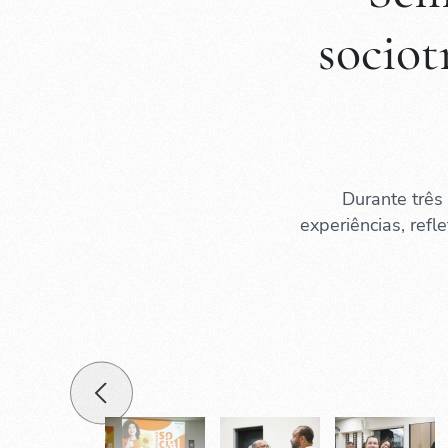
sociot
Durante três 
experiências, refl