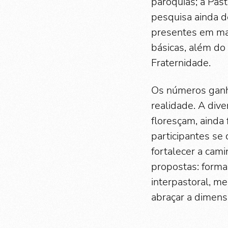
paróquias; a Pa
pesquisa ainda d
presentes em ma
básicas, além do
Fraternidade.
Os números ganh
realidade. A div
floresçam, ainda 
participantes se
fortalecer a cami
propostas: forma
interpastoral, me
abraçar a dimens