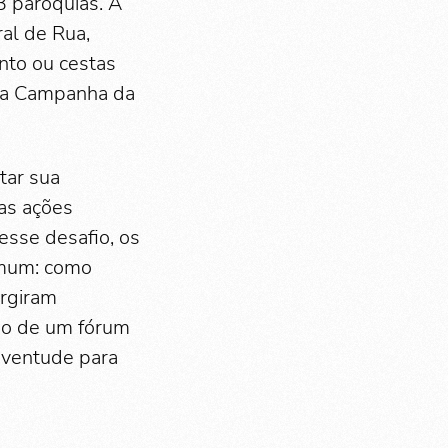
 paróquias. A
ral de Rua,
nto ou cestas
ela Campanha da
tar sua
as ações
 esse desafio, os
omum: como
urgiram
ção de um fórum
juventude para