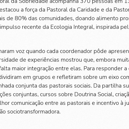
storal da Sobriedade acompanha 370 pessoas em 13
estacou a força da Pastoral da Caridade e da Pasto
is de 80% das comunidades, doando alimento pro
 impulso recente da Ecologia Integral, inspirada p
aram voz quando cada coordenador pôde apresen
ersidade de experiências mostrou que, embora muit
falta maior integração entre elas. Para responder a
 dividiram em grupos e refletiram sobre um eixo c
nhada conjunta das pastorais sociais. Da partilha s
ções conjuntas, cursos sobre Doutrina Social, cria
lhor comunicação entre as pastorais e incentivo à 
ão sociotransformadora.