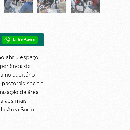
Entre Agora!
po abriu espaço
periência de
a no auditório
pastorais sociais
nização da área
ia aos mais
da Área Sócio-