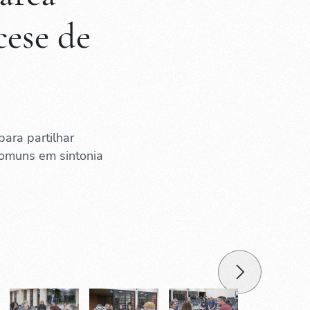
cese de
para partilhar
 comuns em sintonia