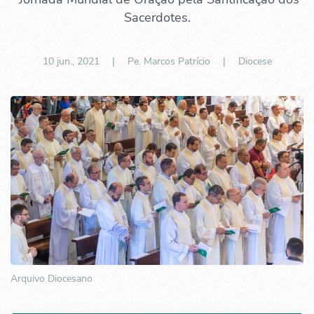
Sacerdotes.
10 jun., 2021
| Pe. Marcos Patrício |
Diocese
Arquivo Diocesano