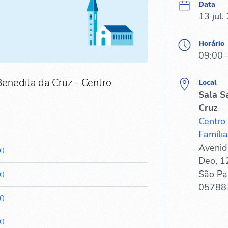
Data
13 jul.
Horário
09:00 
Benedita da Cruz - Centro
Local
Sala S
Cruz
Centro
Família
Avenid
00
Deo, 1
São Pa
00
05788
00
00