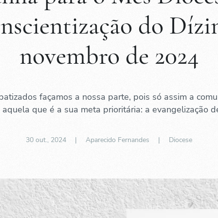
nscientização do Dízi
novembro de 2024
atizados façamos a nossa parte, pois só assim a com
á aquela que é a sua meta prioritária: a evangelização d
30 out., 2024
| Aparecido Fernandes |
Diocese