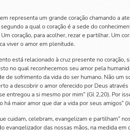
gem representa um grande coração chamando a ate
ca segundo a qual o coração é a sede do conhecime
 Um coração, para acolher, rezar e partilhar. Um co
ca viver o amor em plenitude.
to está relacionado à cruz presente no coração, 
isto no qual reconhecemos seu amor pela humanid
de de sofrimento da vida do ser humano. Não um s
rto a descobrir o amor oferecido por Deus através 
e entregou a si mesmo por mim” (Gl 2,20). Por iss
o há maior amor que dar a vida por seus amigos” (J
e cuidam, celebram, evangelizam e partilham” nos
ido evangelizador das nossas mãos, na medida em