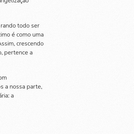
angelização
grando todo ser
ízimo é como uma
 Assim, crescendo
, pertence a
com
s a nossa parte,
ria: a