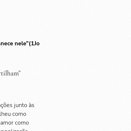
ece nele”(1Jo
tilham”
ções junto às
olheu como
O amor como