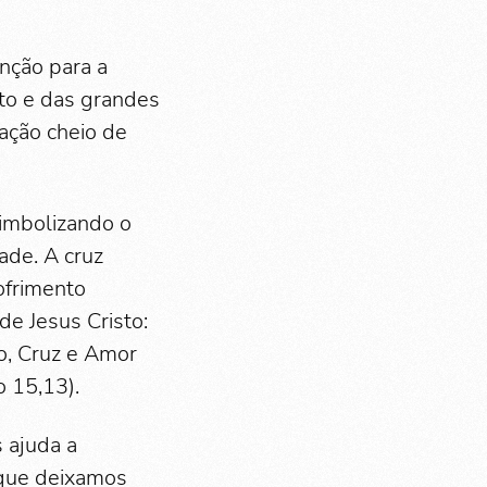
nção para a
nto e das grandes
ração cheio de
simbolizando o
ade. A cruz
ofrimento
de Jesus Cristo:
o, Cruz e Amor
o 15,13).
 ajuda a
 que deixamos