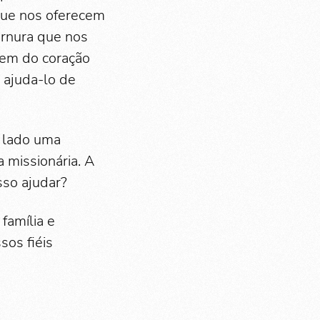
que nos oferecem
ernura que nos
gem do coração
 ajuda-lo de
 lado uma
a missionária. A
sso ajudar?
família e
sos fiéis