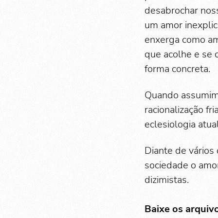
desabrochar nos
um amor inexplic
enxerga como am
que acolhe e se 
forma concreta.
Quando assumimo
racionalização fr
eclesiologia atua
Diante de vários 
sociedade o amor
dizimistas.
Baixe os arquiv