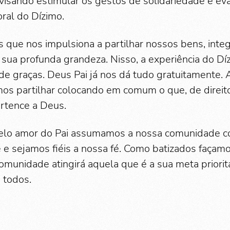
, visando estimular os gestos de solidariedade e ev
oral do Dízimo.
 que nos impulsiona a partilhar nossos bens, inte
ua profunda grandeza. Nisso, a experiência do D
de graças. Deus Pai já nos dá tudo gratuitamente.
os partilhar colocando em comum o que, de direito
rtence a Deus.
elo amor do Pai assumamos a nossa comunidade 
 e sejamos fiéis a nossa fé. Como batizados façamo
omunidade atingirá aquela que é a sua meta prioritá
 todos.