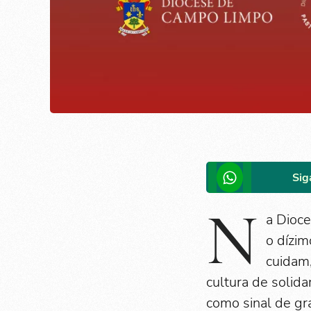
Sig
N
a Dioc
o dízi
cuidam,
cultura de solid
como sinal de gr