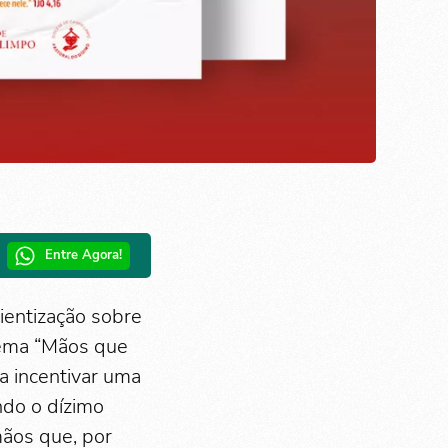
Entre Agora!
entização sobre
lema “Mãos que
a incentivar uma
ndo o dízimo
mãos que, por