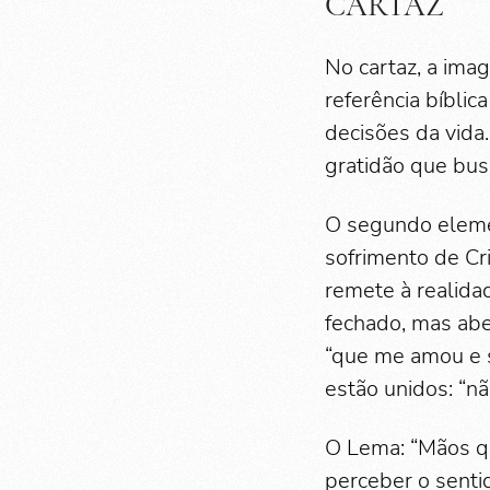
CARTAZ
No cartaz, a ima
referência bíbli
decisões da vida.
gratidão que bus
O segundo elemen
sofrimento de Cr
remete à realida
fechado, mas abe
“que me amou e s
estão unidos: “nã
O Lema: “Mãos qu
perceber o sent