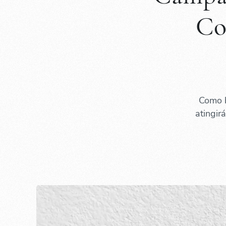
Co
Como b
atingir