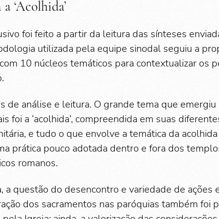
 a ‘Acolhida’
sivo foi feito a partir da leitura das sínteses envia
odologia utilizada pela equipe sinodal seguiu a pr
, com 10 núcleos temáticos para contextualizar os 
.
s de análise e leitura. O grande tema que emergiu
is foi a ‘acolhida’, compreendida em suas diferent
tária, e tudo o que envolve a temática da acolhida
 prática pouco adotada dentro e fora dos templos
licos romanos.
, a questão do desencontro e variedade de ações 
tração dos sacramentos nas paróquias também foi
o pela Igreja; ainda, a valorização das considerações