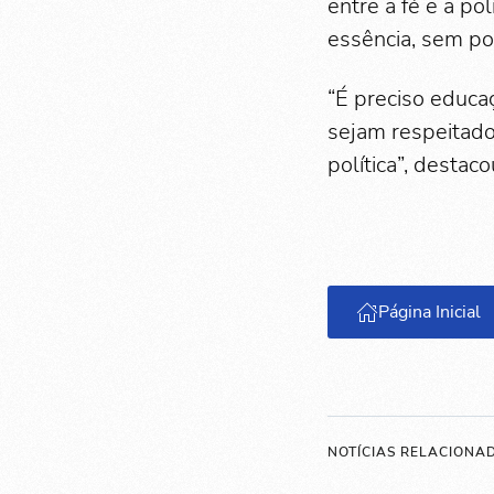
entre a fé e a pol
essência, sem po
“É preciso educaç
sejam respeitado
política”, destac
Página Inicial
NOTÍCIAS RELACIONA