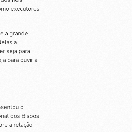
omo executores
de a grande
delas a
r seja para
ja para ouvir a
esentou o
onal dos Bispos
obre a relação