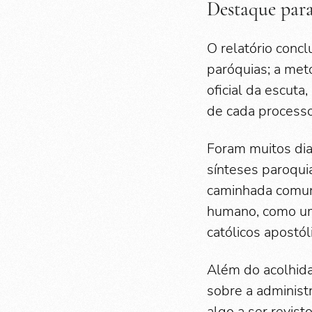
Destaque para
O relatório conclu
paróquias; a met
oficial da escuta
de cada processo
Foram muitos dia
sínteses paroquia
caminhada comuni
humano, como uma
católicos apostó
Além do acolhida
sobre a adminis
algo a ser revist