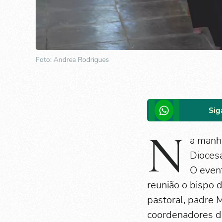
Foto: Andrea Rodrigues
Sig
N
a manhã
Dioces
O event
reunião o bispo 
pastoral, padre 
coordenadores di