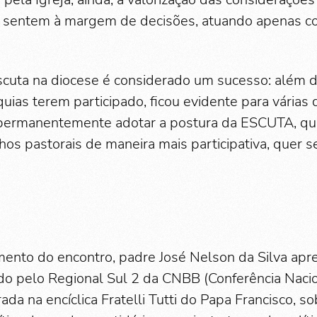
e sentem à margem de decisões, atuando apenas c
cuta na diocese é considerado um sucesso: além 
uias terem participado, ficou evidente para várias 
permanentemente adotar a postura da ESCUTA, que
hos pastorais de maneira mais participativa, quer se
nto do encontro, padre José Nelson da Silva apr
do pelo Regional Sul 2 da CNBB (Conferência Naci
rada na encíclica Fratelli Tutti do Papa Francisco, s