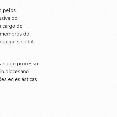
o pelos
usiva do
a cargo de
, membros do
equipe sinodal
sano do processo
rio diocesano
ões eclesiásticas