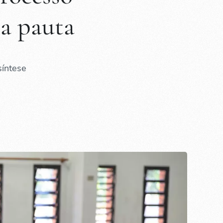
na pauta
síntese