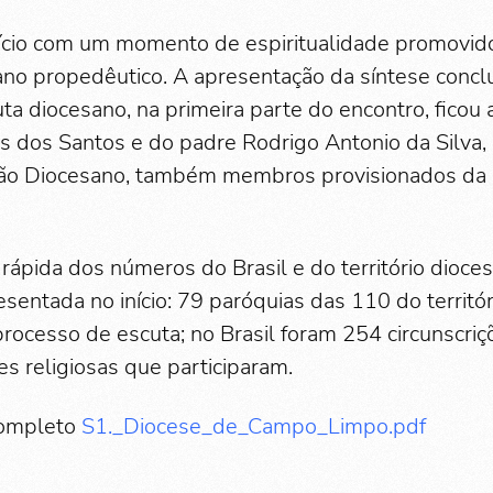
nício com um momento de espiritualidade promovid
ano propedêutico. A apresentação da síntese concl
ta diocesano, na primeira parte do encontro, ficou 
s dos Santos e do padre Rodrigo Antonio da Silva
ão Diocesano, também membros provisionados da 
pida dos números do Brasil e do território dioce
esentada no início: 79 paróquias das 110 do territó
rocesso de escuta; no Brasil foram 254 circunscriç
es religiosas que participaram.
 completo
S1._Diocese_de_Campo_Limpo.pdf