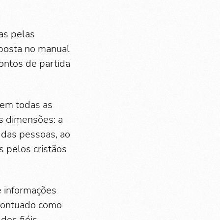
das pelas
oposta no manual
pontos de partida
 em todas as
es dimensões: a
 das pessoas, ao
 pelos cristãos
e informações
 pontuado como
 dos fiéis