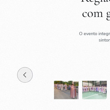
com g
O evento integr
sinto