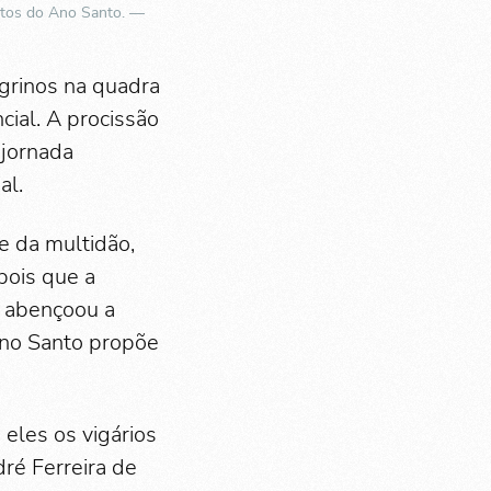
entos do Ano Santo. —
egrinos na quadra
cial. A procissão
 jornada
al.
e da multidão,
pois que a
, abençoou a
 Ano Santo propõe
eles os vigários
dré Ferreira de