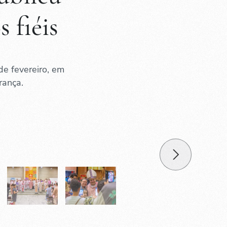
 fiéis
de fevereiro, em
rança.