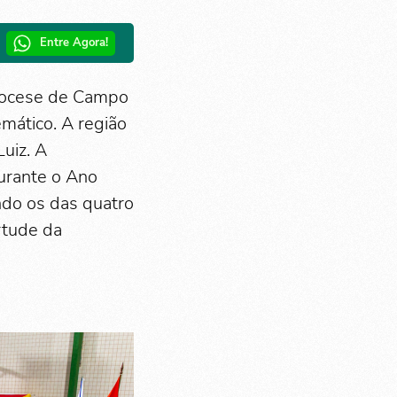
Entre Agora!
Diocese de Campo
mático. A região
uiz. A
urante o Ano
indo os das quatro
rtude da