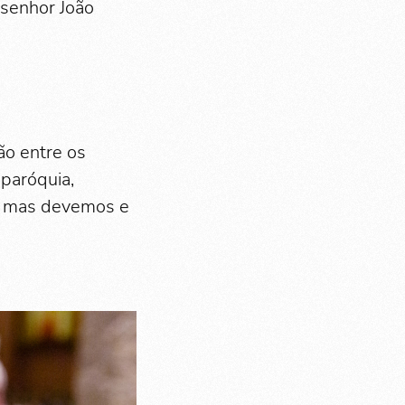
nsenhor João
ão entre os
 paróquia,
a, mas devemos e