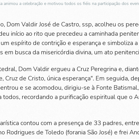
 animou a celebração e motivou todos os fiéis na participação dos ev
o, Dom Valdir José de Castro, ssp, acolheu os per
deu início ao rito que precedeu a caminhada peniten
um espírito de contrição e esperança e simboliza a
éis em busca da misericórdia divina, um ato penitenci
edral, Dom Valdir ergueu a Cruz Peregrina e, diant
e, Cruz de Cristo, única esperança". Em seguida, de
s entrou e se acomodou, dirigiu-se à Fonte Batismal
a todos, recordando a purificação espiritual que o
arística contou com a presença de 33 padres, entre 
o Rodrigues de Toledo (forania São José) e frei An