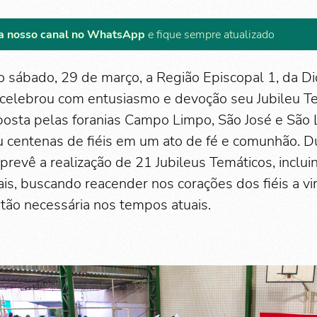
a nosso canal no WhatsApp
e fique sempre atualizado
o sábado, 29 de março, a Região Episcopal 1, da 
celebrou com entusiasmo e devoção seu Jubileu Te
sta pelas foranias Campo Limpo, São José e São L
u centenas de fiéis em um ato de fé e comunhão. D
prevê a realização de 21 Jubileus Temáticos, inclu
is, buscando reacender nos corações dos fiéis a vi
 tão necessária nos tempos atuais.