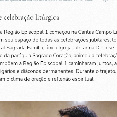
e celebração litúrgica
da Região Episcopal 1 começou na Cáritas Campo L
em seu espaço de todas as celebrações jubilares, l
l Sagrada Família, única Igreja Jubilar na Diocese
o da paróquia Sagrado Coração, animou a celebraçã
ompõem a Região Episcopal 1 caminharam juntos,
vigários e diáconos permanentes. Durante o trajeto
am o clima de oração e reflexão espiritual.