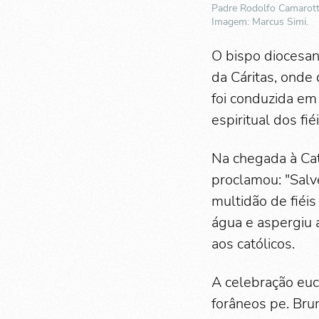
Padre Rodolfo Camarotta
Imagem: Marcus Simi.
O bispo diocesan
da Cáritas, onde 
foi conduzida em 
espiritual dos fi
Na chegada à Cat
proclamou: "Salv
multidão de fiéi
água e aspergiu 
aos católicos.
A celebração euc
forâneos pe. Brun