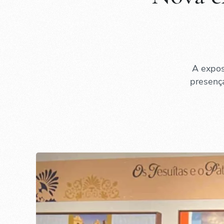
A expos
presença