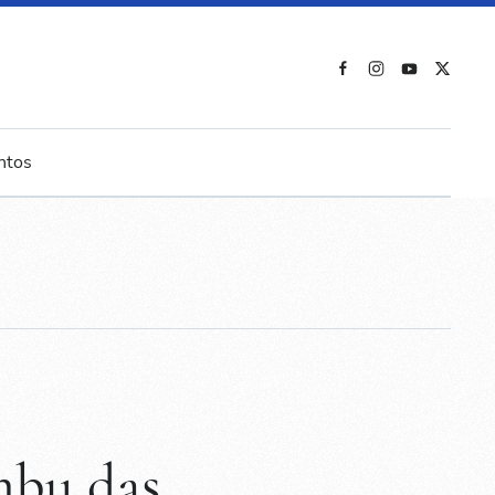
ntos
mbu das