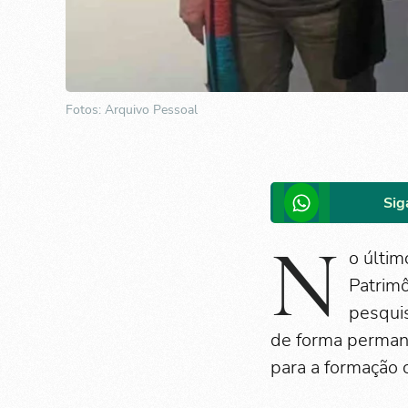
Fotos: Arquivo Pessoal
Sig
N
o últim
Patrimô
pesquis
de forma permane
para a formação cu