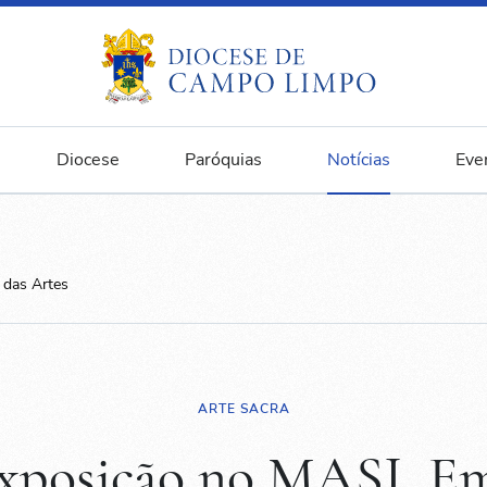
Diocese
Paróquias
Notícias
Eve
 das Artes
ARTE SACRA
xposição no MASJ, E