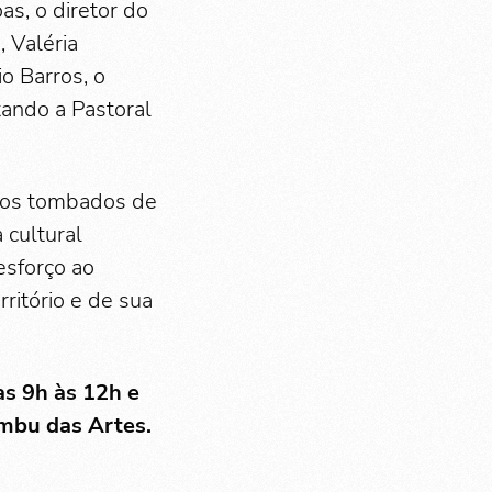
s, o diretor do
, Valéria
o Barros, o
ando a Pastoral
icos tombados de
 cultural
esforço ao
ritório e de sua
s 9h às 12h e
Embu das Artes.