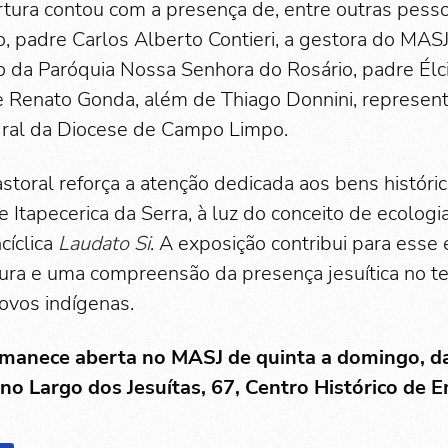
tura contou com a presença de, entre outras pessoa
, padre Carlos Alberto Contieri, a gestora do MASJ
co da Paróquia Nossa Senhora do Rosário, padre Élci
 Renato Gonda, além de Thiago Donnini, represent
gral da Diocese de Campo Limpo.
storal reforça a atenção dedicada aos bens histór
Itapecerica da Serra, à luz do conceito de ecologia
íclica
Laudato Si
. A exposição contribui para esse 
tura e uma compreensão da presença jesuítica no ter
ovos indígenas.
manece aberta no MASJ de quinta a domingo, da
 no Largo dos Jesuítas, 67, Centro Histórico de 