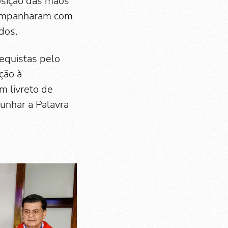
osição das mãos
acompanharam com
dos.
tequistas pelo
ção à
m livreto de
unhar a Palavra