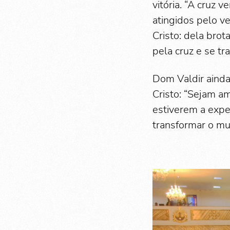
vitória. “A cruz
atingidos pelo ve
Cristo: dela bro
pela cruz e se tr
Dom Valdir aind
Cristo: “Sejam a
estiverem a expe
transformar o mu