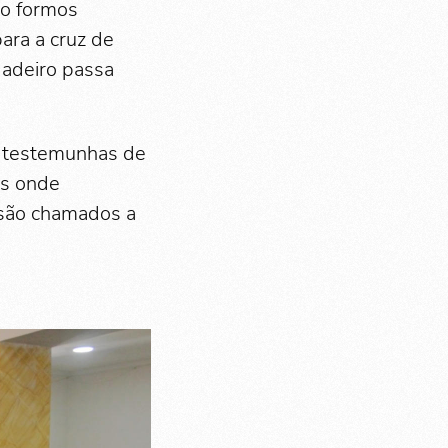
do formos
ara a cruz de
dadeiro passa
e testemunhas de
es onde
 são chamados a