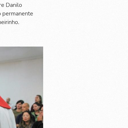
re Danilo
no permanente
eirinho.