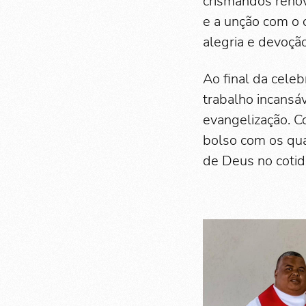
crismandos reno
e a unção com o 
alegria e devoçã
Ao final da cele
trabalho incansá
evangelização. C
bolso com os qua
de Deus no cotid