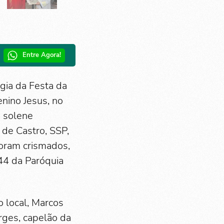
Entre Agora!
gia da Festa da
nino Jesus, no
a solene
de Castro, SSP,
oram crismados,
44 da Paróquia
o local, Marcos
orges, capelão da