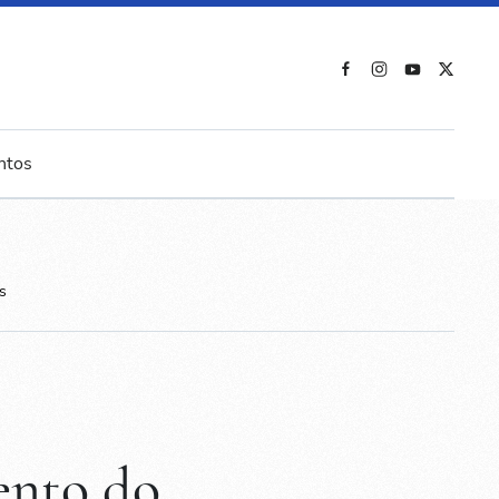
ntos
s
ento do