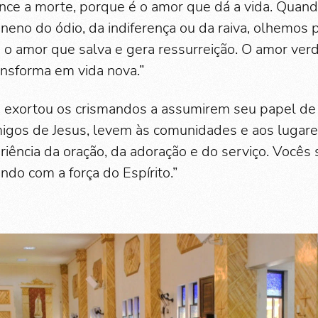
 vence a morte, porque é o amor que dá a vida. Quan
neno do ódio, da indiferença ou da raiva, olhemos p
ta o amor que salva e gera ressurreição. O amor ver
ansforma em vida nova.”
a exortou os crismandos a assumirem seu papel d
migos de Jesus, levem às comunidades e aos lugar
riência da oração, da adoração e do serviço. Vocês
ndo com a força do Espírito.”