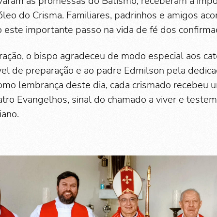
varam as promessas do Batismo, receberam a imp
óleo do Crisma. Familiares, padrinhos e amigos 
o este importante passo na vida de fé dos confirma
bração, o bispo agradeceu de modo especial aos ca
vel de preparação e ao padre Edmilson pela dedica
omo lembrança deste dia, cada crismado recebeu u
tro Evangelhos, sinal do chamado a viver e testem
iano.