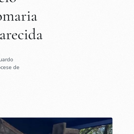
omaria
arecida
duardo
ocese de