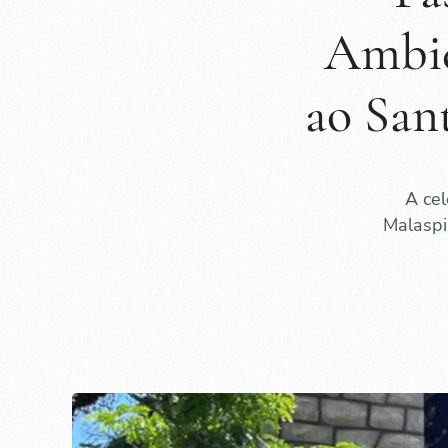
Ambie
ao San
A cel
Malaspi