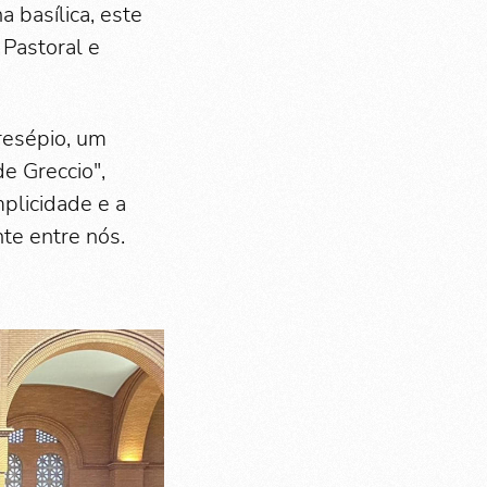
a basílica, este
 Pastoral e
resépio, um
e Greccio",
mplicidade e a
nte entre nós.