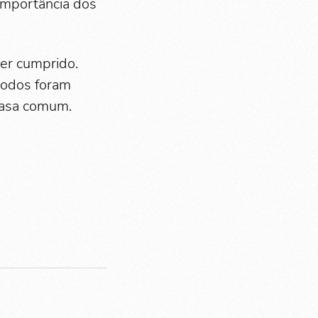
importância dos
ver cumprido.
todos foram
casa comum.