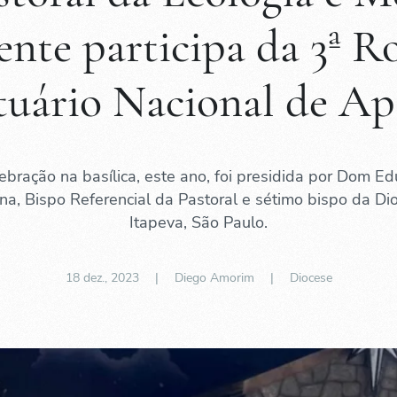
nte participa da 3ª R
tuário Nacional de Ap
ebração na basílica, este ano, foi presidida por Dom E
na, Bispo Referencial da Pastoral e sétimo bispo da Di
Itapeva, São Paulo.
18 dez., 2023
| Diego Amorim |
Diocese