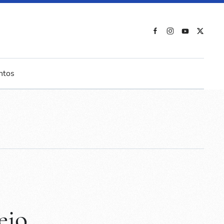
ntos
eio