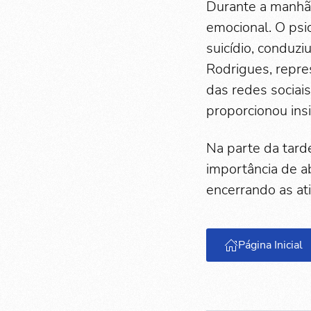
Durante a manhã,
emocional. O ps
suicídio, conduzi
Rodrigues, repre
das redes sociais
proporcionou insi
Na parte da tard
importância de a
encerrando as at
Página Inicial