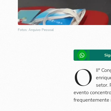
Fotos: Arquivo Pessoal
Sig
O
IIº Co
enriqu
setor.
evento concentro
frequentemente n