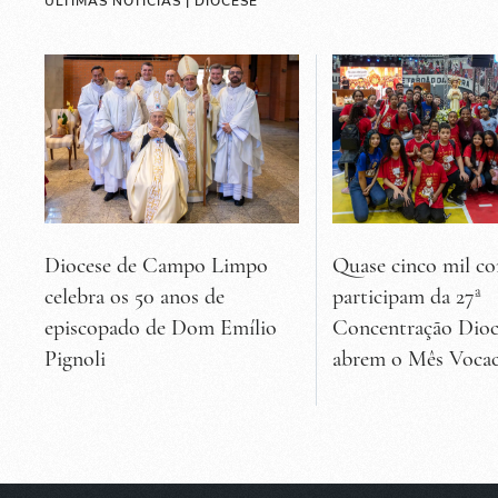
ÚLTIMAS NOTÍCIAS | DIOCESE
Diocese de Campo Limpo
Quase cinco mil co
celebra os 50 anos de
participam da 27ª
episcopado de Dom Emílio
Concentração Dioc
Pignoli
abrem o Mês Vocac