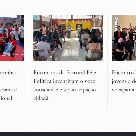
roinhas
Encontros da Pastoral Fé e
Encontro 
Política incentivam o voto
jovens a d
esana e
consciente e a participação
vocação a
ional
cidadã