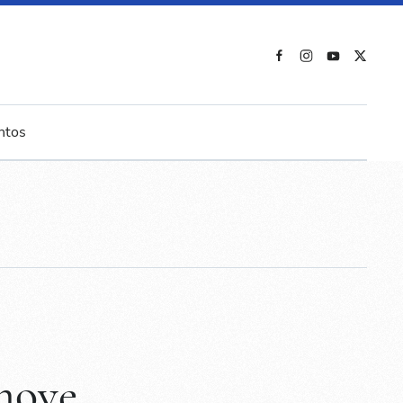
ntos
move