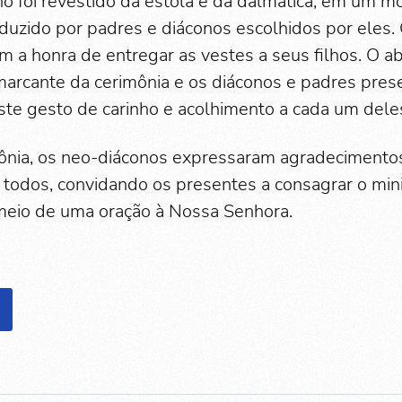
o foi revestido da estola e da dalmática, em um 
uzido por padres e diáconos escolhidos por eles. 
 a honra de entregar as vestes a seus filhos. O ab
rcante da cerimônia e os diáconos e padres pres
este gesto de carinho e acolhimento a cada um dele
mônia, os neo-diáconos expressaram agradecimento
 todos, convidando os presentes a consagrar o minis
meio de uma oração à Nossa Senhora.