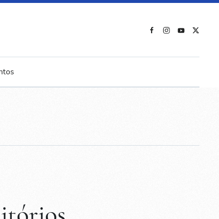
ntos
itórios