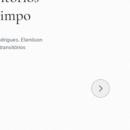
Limpo
drigues, Elenilson
ransitórios