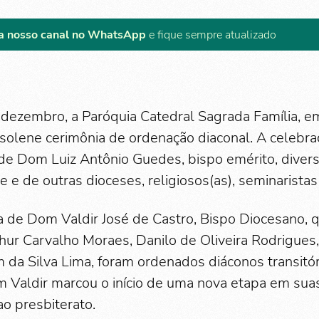
a nosso canal no WhatsApp
e fique sempre atualizado
 dezembro, a Paróquia Catedral Sagrada Família, 
 solene cerimônia de ordenação diaconal. A celebr
 de Dom Luiz Antônio Guedes, bispo emérito, diver
 e de outras dioceses, religiosos(as), seminaristas 
a de Dom Valdir José de Castro, Bispo Diocesano, 
hur Carvalho Moraes, Danilo de Oliveira Rodrigues,
m da Silva Lima, foram ordenados diáconos transitó
Valdir marcou o início de uma nova etapa em sua
ao presbiterato.