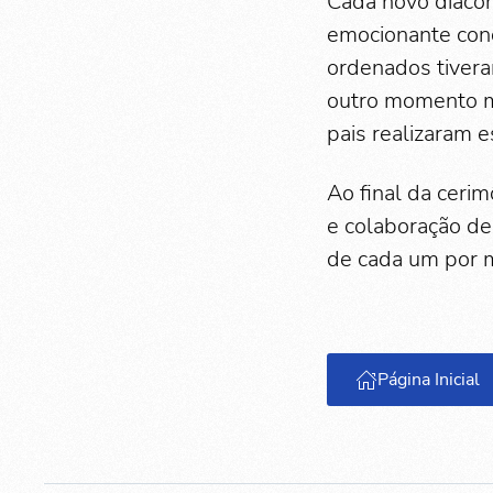
Cada novo diácon
emocionante cond
ordenados tiveram
outro momento ma
pais realizaram 
Ao final da ceri
e colaboração de
de cada um por 
Página Inicial