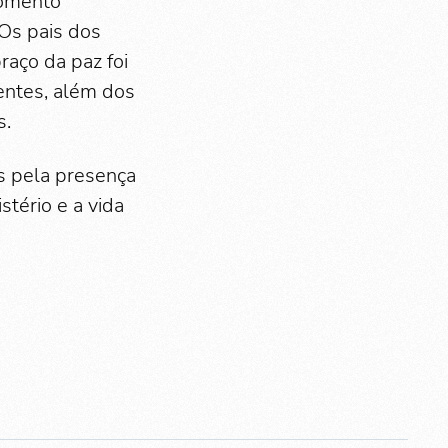
momento
Os pais dos
raço da paz foi
entes, além dos
s.
s pela presença
tério e a vida