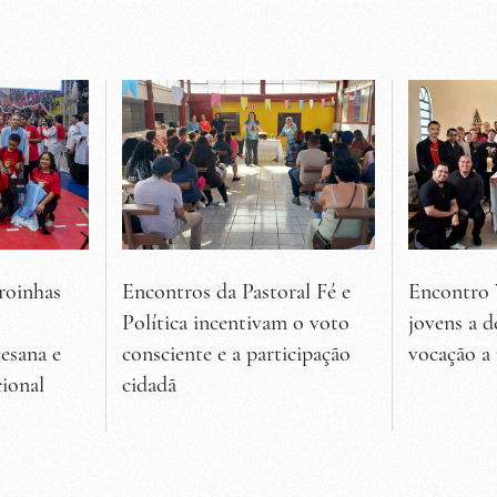
roinhas
Encontros da Pastoral Fé e
Encontro 
Política incentivam o voto
jovens a d
esana e
consciente e a participação
vocação a
ional
cidadã