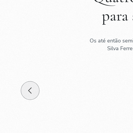
para
Os até então semi
Silva Ferr