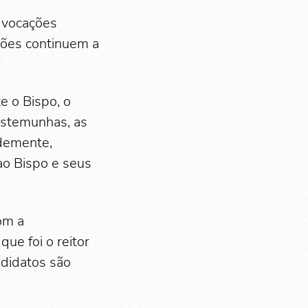
 vocações
ções continuem a
e o Bispo, o
estemunhas, as
ldemente,
ao Bispo e seus
om a
ue foi o reitor
ndidatos são