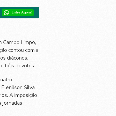
Entre Agora!
em Campo Limpo,
ação contou com a
sos diáconos,
e fiéis devotos.
quatro
 Elenilson Silva
rios. A imposição
s jornadas