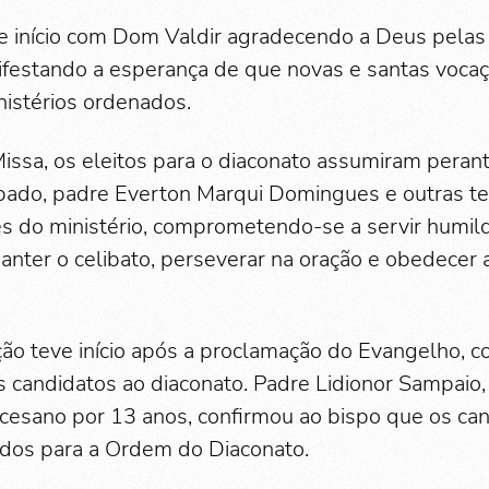
e início com Dom Valdir agradecendo a Deus pelas
festando a esperança de que novas e santas voca
nistérios ordenados.
issa, os eleitos para o diaconato assumiram perant
pado, padre Everton Marqui Domingues e outras t
s do ministério, comprometendo-se a servir humi
manter o celibato, perseverar na oração e obedecer 
ção teve início após a proclamação do Evangelho, c
 candidatos ao diaconato. Padre Lidionor Sampaio, q
cesano por 13 anos, confirmou ao bispo que os ca
dos para a Ordem do Diaconato.