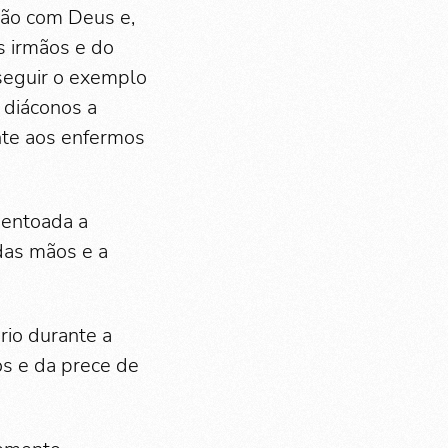
ção com Deus e,
s irmãos e do
 seguir o exemplo
s diáconos a
nte aos enfermos
 entoada a
das mãos e a
rio durante a
os e da prece de