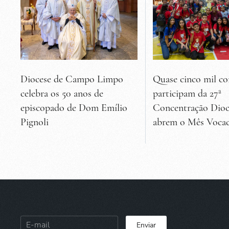
Diocese de Campo Limpo
Quase cinco mil co
celebra os 50 anos de
participam da 27ª
episcopado de Dom Emílio
Concentração Dioc
Pignoli
abrem o Mês Vocac
Enviar