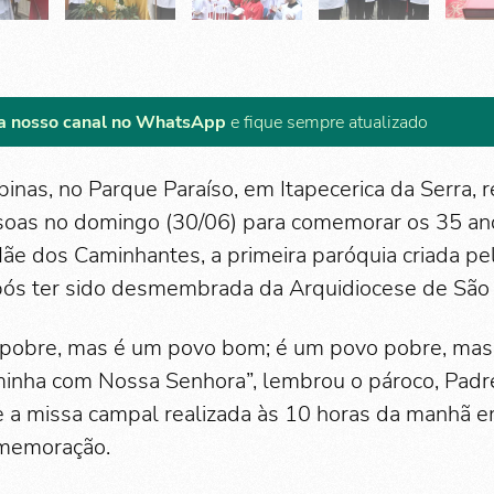
a nosso canal no WhatsApp
e fique sempre atualizado
ipinas, no Parque Paraíso, em Itapecerica da Serra,
soas no domingo (30/06) para comemorar os 35 an
ãe dos Caminhantes, a primeira paróquia criada pe
ós ter sido desmembrada da Arquidiocese de São
 pobre, mas é um povo bom; é um povo pobre, mas
inha com Nossa Senhora”, lembrou o pároco, Padr
e a missa campal realizada às 10 horas da manhã em
memoração.