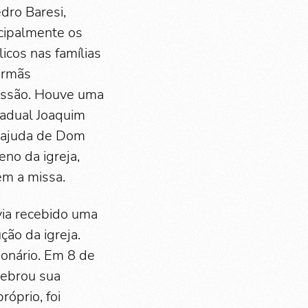
dro Baresi,
ncipalmente os
icos nas famílias
irmãs
missão. Houve uma
tadual Joaquim
a ajuda de Dom
eno da igreja,
em a missa.
via recebido uma
ção da igreja.
ionário. Em 8 de
lebrou sua
óprio, foi