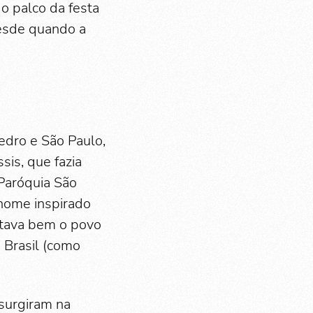
 o palco da festa
desde quando a
edro e São Paulo,
is, que fazia
Paróquia São
 nome inspirado
ntava bem o povo
 Brasil (como
 surgiram na