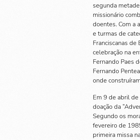
segunda metade 
missionário combo
doentes. Com a aj
e turmas de cate
Franciscanas de 
celebração na en
Fernando Paes d
Fernando Penteado
onde construíram
Em 9 de abril de
doação da “Adveni
Segundo os morad
fevereiro de 198
primeira missa n