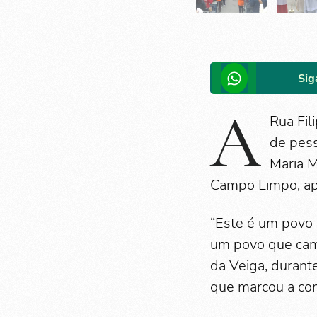
Sig
A
Rua Fil
de pes
Maria M
Campo Limpo, ap
“Este é um povo
um povo que cam
da Veiga, durant
que marcou a co