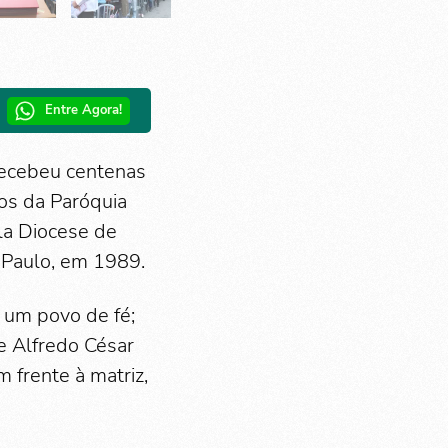
Entre Agora!
 recebeu centenas
os da Paróquia
la Diocese de
 Paulo, em 1989.
 um povo de fé;
e Alfredo César
 frente à matriz,