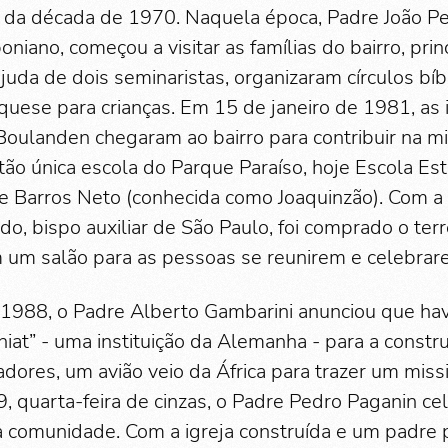
da década de 1970. Naquela época, Padre João Pe
niano, começou a visitar as famílias do bairro, pri
uda de dois seminaristas, organizaram círculos bíbl
quese para crianças. Em 15 de janeiro de 1981, as 
Boulanden chegaram ao bairro para contribuir na 
tão única escola do Parque Paraíso, hoje Escola Es
e Barros Neto (conhecida como Joaquinzão). Com 
, bispo auxiliar de São Paulo, foi comprado o terr
 um salão para as pessoas se reunirem e celebrar
 1988, o Padre Alberto Gambarini anunciou que ha
at” - uma instituição da Alemanha - para a constru
ores, um avião veio da África para trazer um miss
9, quarta-feira de cinzas, o Padre Pedro Paganin ce
a comunidade. Com a igreja construída e um padre pr