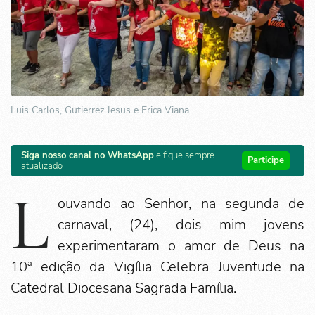
Luis Carlos, Gutierrez Jesus e Erica Viana
Siga nosso canal no WhatsApp
e fique sempre
Participe
atualizado
L
ouvando ao Senhor, na segunda de
carnaval, (24), dois mim jovens
experimentaram o amor de Deus na
10ª edição da Vigília Celebra Juventude na
Catedral Diocesana Sagrada Família.