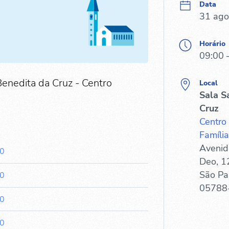
Data
31 ago
Horário
09:00 
Benedita da Cruz - Centro
Local
Sala S
Cruz
Centro
Família
Avenid
00
Deo, 1
São Pa
00
05788
00
00