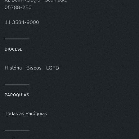
Jd. Bom Refúgio - São Paulo
05788-250
11 3584-9000
DIOCESE
História
Bispos
LGPD
PARÓQUIAS
Todas as Paróquias